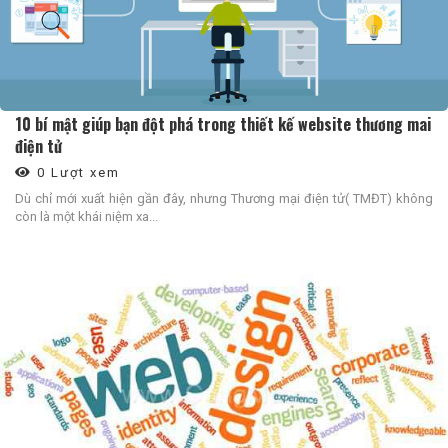
10 bí mật giúp bạn đột phá trong thiết kế website thương mai
điện tử
0 Lượt xem
Dù chỉ mới xuất hiện gần đây, nhưng Thương mại điện tử( TMĐT) không
còn là một khái niệm xa...