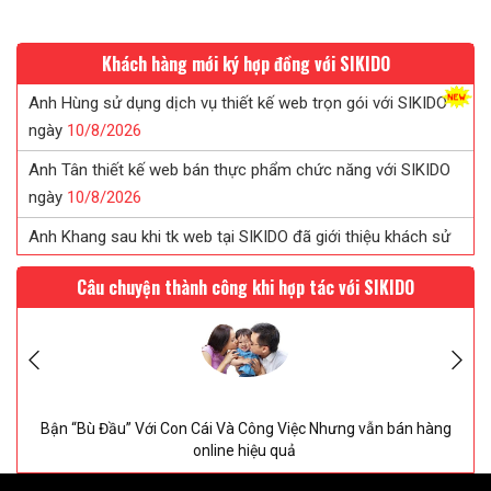
Khách hàng mới ký hợp đồng với SIKIDO
Anh Hùng sử dụng dịch vụ thiết kế web trọn gói với SIKIDO
ngày
10/
8/
2026
Anh Tân thiết kế web bán thực phẩm chức năng với SIKIDO
ngày
10/
8/
2026
Anh Khang sau khi tk web tại SIKIDO đã giới thiệu khách sử
dụng
10/
8/
2026
Câu chuyện thành công khi hợp tác với SIKIDO
Chị Tuyết đã tin tưởng ký web in ấn sau khi được SIKIDO tư
vấn...
10/
8/
2026
Chị Uyên thiết kế web saloc tóc tại SIKIDO ngày
10/
8/
2026
on Cái Và Công Việc Nhưng vẫn bán hàng
2 Tháng 27 Ngày V
online hiệu quả
động thà