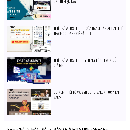
UY TÍN HIỆN NAY
THIẾT KẾ WEBSITE CHO CỬA HÀNG BÁN XE ĐẠP THỂ
THAO: CÓ ĐÁNG ĐỂ ĐẦU TƯ
THIẾT KẾ WEBSITE CHUYÊN NGHIỆP - TRỌN GÓI -
GIÁ RẺ
CÓ NÊN THIẾT KẾ WEBSITE CHO SALON TÓC? TẠI
SAO?
Trang Chủ
BÁO GIÁ
BẢNG GIÁ MUA LIKE FANPAGE