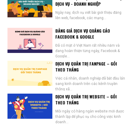
DỊCH VỤ - DOANH NGHIỆP
Ngày nay, dịch vụ viết bài giới thiệu đăng
lên web, facebook, các mạng...
BẢNG GIÁ DỊCH VỤ QUẢNG CÁO
FACEBOOK & GOOGLE
Đã có mặt ở Việt Nam rất nhiều năm và
đang hoàn thiện từng ngày, Facebook &
Google...
DỊCH VỤ QUẢN TRỊ FANPAGE – GÓI
THEO THÁNG
Việc cá nhân, doanh nghiệp đã bắt đầu lấn
sang kinh doanh trên các kênh truyền
thông xã...
DỊCH VỤ QUẢN TRỊ WEBSITE – GÓI
THEO THÁNG
Mỗi ngày có hàng ngàn website mới được
thành lập để phục vụ cho công việc kinh
doanh...