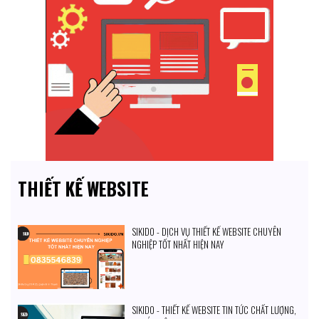
THIẾT KẾ WEBSITE
SIKIDO - DỊCH VỤ THIẾT KẾ WEBSITE CHUYÊN
NGHIỆP TỐT NHẤT HIỆN NAY
SIKIDO - THIẾT KẾ WEBSITE TIN TỨC CHẤT LƯỢNG,