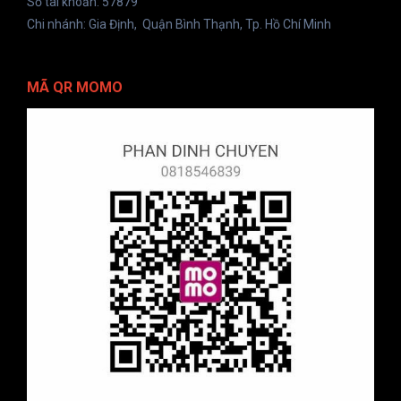
Số tài khoản: 57879
Chi nhánh: Gia Định, Quận Bình Thạnh, Tp. Hồ Chí Minh
MÃ QR MOMO