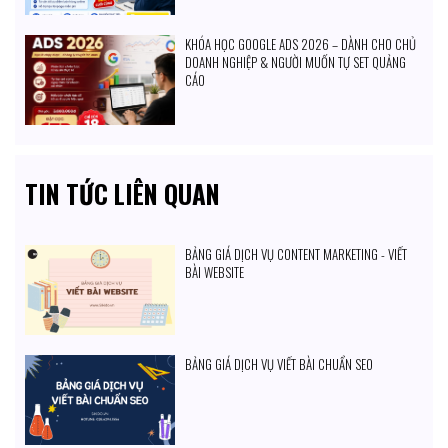
KHÓA HỌC GOOGLE ADS 2026 – DÀNH CHO CHỦ
DOANH NGHIỆP & NGƯỜI MUỐN TỰ SET QUẢNG
CÁO
TIN TỨC LIÊN QUAN
BẢNG GIÁ DỊCH VỤ CONTENT MARKETING - VIẾT
BÀI WEBSITE
BẢNG GIÁ DỊCH VỤ VIẾT BÀI CHUẨN SEO