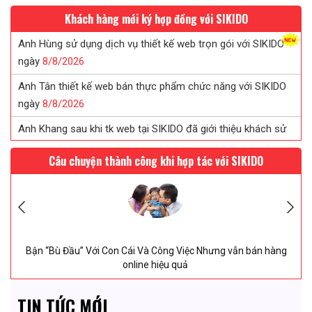
Khách hàng mới ký hợp đồng với SIKIDO
Anh Hùng sử dụng dịch vụ thiết kế web trọn gói với SIKIDO
ngày
8/
8/
2026
Anh Tân thiết kế web bán thực phẩm chức năng với SIKIDO
ngày
8/
8/
2026
Anh Khang sau khi tk web tại SIKIDO đã giới thiệu khách sử
dụng
8/
8/
2026
Câu chuyện thành công khi hợp tác với SIKIDO
Chị Tuyết đã tin tưởng ký web in ấn sau khi được SIKIDO tư
vấn...
8/
8/
2026
Chị Uyên thiết kế web saloc tóc tại SIKIDO ngày
8/
8/
2026
 “Bù Đầu” Với Con Cái Và Công Việc Nhưng vẫn bán hàng
2 
online hiệu quả
TIN TỨC MỚI