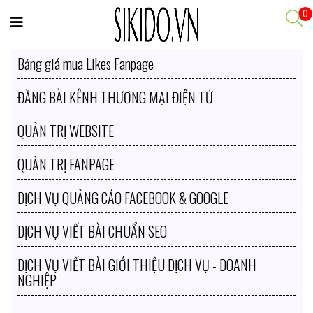
0
Bảng giá mua Likes Fanpage
ĐĂNG BÀI KÊNH THƯƠNG MẠI ĐIỆN TỬ
QUẢN TRỊ WEBSITE
QUẢN TRỊ FANPAGE
DỊCH VỤ QUẢNG CÁO FACEBOOK & GOOGLE
DỊCH VỤ VIẾT BÀI CHUẨN SEO
DỊCH VỤ VIẾT BÀI GIỚI THIỆU DỊCH VỤ - DOANH
NGHIỆP