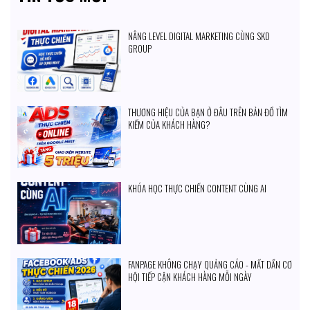
NÂNG LEVEL DIGITAL MARKETING CÙNG SKD
GROUP
THƯƠNG HIỆU CỦA BẠN Ở ĐÂU TRÊN BẢN ĐỒ TÌM
KIẾM CỦA KHÁCH HÀNG?
KHÓA HỌC THỰC CHIẾN CONTENT CÙNG AI
FANPAGE KHÔNG CHẠY QUẢNG CÁO - MẤT DẦN CƠ
HỘI TIẾP CẬN KHÁCH HÀNG MỖI NGÀY