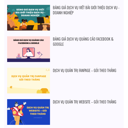
BẢNG GIÁ DỊCH VỤ VIẾT BÀI GIỚI THIỆU DỊCH VỤ -
DOANH NGHIỆP
BẢNG GIÁ DỊCH VỤ QUẢNG CÁO FACEBOOK &
GOOGLE
DỊCH VỤ QUẢN TRỊ FANPAGE – GÓI THEO THÁNG
DỊCH VỤ QUẢN TRỊ WEBSITE – GÓI THEO THÁNG