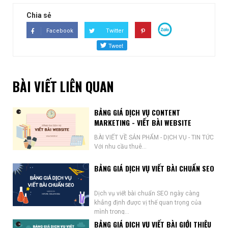
Chia sẻ
Facebook
Twitter
BÀI VIẾT LIÊN QUAN
BẢNG GIÁ DỊCH VỤ CONTENT
MARKETING - VIẾT BÀI WEBSITE
BÀI VIẾT VỀ SẢN PHẨM - DỊCH VỤ - TIN TỨC
Với nhu cầu thuê...
BẢNG GIÁ DỊCH VỤ VIẾT BÀI CHUẨN SEO
Dịch vụ viết bài chuẩn SEO ngày càng
khẳng định được vị thế quan trọng của
mình trong...
BẢNG GIÁ DỊCH VỤ VIẾT BÀI GIỚI THIỆU