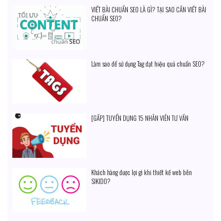
VIẾT BÀI CHUẨN SEO LÀ GÌ? TẠI SAO CẦN VIẾT BÀI
CHUẨN SEO?
Làm sao để sử dụng Tag đạt hiệu quả chuẩn SEO?
[GẤP] TUYỂN DỤNG 15 NHÂN VIÊN TƯ VẤN
Khách hàng được lợi gì khi thiết kế web bên
SIKIDO?