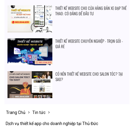
THIẾT KẾ WEBSITE CHO CỬA HÀNG BÁN XE ĐẠP THỂ
THAO: CÓ ĐÁNG ĐỂ ĐẦU TƯ
THIẾT KẾ WEBSITE CHUYÊN NGHIỆP - TRỌN GÓI -
GIÁ RẺ
CÓ NÊN THIẾT KẾ WEBSITE CHO SALON TÓC? TẠI
SAO?
Trang Chủ
Tin tức
Dịch vụ thiết kế app cho doanh nghiệp tại Thủ Đức