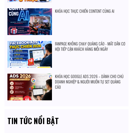
KHÓA HỌC THỰC CHIẾN CONTENT CÙNG AI
FANPAGE KHÔNG CHẠY QUẢNG CÁO - MẤT DẦN CƠ
HỘI TIẾP CẬN KHÁCH HÀNG MỖI NGÀY
KHÓA HỌC GOOGLE ADS 2026 – DÀNH CHO CHỦ
DOANH NGHIỆP & NGƯỜI MUỐN TỰ SET QUẢNG
CÁO
TIN TỨC NỔI BẬT