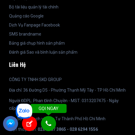
Bộ tài liệu quản lý tài chính
Quảng cáo Google
Dịch Vụ Fanpage Facebook
SMS brandname
Bảng giá chụp hình sản phẩm
Đánh giá Sao và bình luận sản phẩm
Liên Hệ
CÔNG TY TNHH SKD GROUP
Địa chỉ: 36 Đường D5 - Phường Thạnh Mỹ Tây - TP Hồ Chí Minh
Người ĐDPL: Phan Đình Chuyền - MST: 0313207475 - Ngày
cấp: 11/04/2015
GỌI NGAY
Tại: Sở Kế Hoạch và Đầu Tư Thành Phố Hồ Chí Minh
Điện thoại bàn:
028 6287 3865 - 028 6294 1556