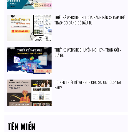
THIẾT KẾ WEBSITE CHO CỬA HÀNG BÁN XE ĐẠP THỂ
THAO: CÓ ĐÁNG ĐỂ ĐẦU TƯ
THIẾT KẾ WEBSITE CHUYÊN NGHIỆP - TRỌN GÓI -
GIÁ RẺ
CÓ NÊN THIẾT KẾ WEBSITE CHO SALON TÓC? TẠI
SAO?
TÊN MIỀN