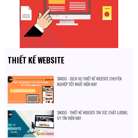
THIẾT KẾ WEBSITE
SIKIDO - DỊCH VỤ THIẾT KẾ WEBSITE CHUYÊN
NGHIỆP TỐT NHẤT HIỆN NAY
SIKIDO - THIẾT KẾ WEBSITE TIN TỨC CHẤT LƯỢNG,
UY TÍN HIỆN NAY