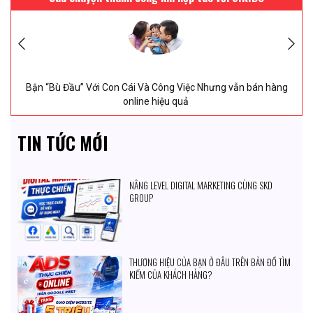
Chị Uyên thiết kế web saloc tóc tại SIKIDO ngày
9/
8/
2026
9/
8/
2026
 Và Công Việc Nhưng vẫn bán hàng
2 Tháng 27 Ngày Vượt Qu
ine hiệu quả
động thành Mở 
TIN TỨC MỚI
NÂNG LEVEL DIGITAL MARKETING CÙNG SKD
GROUP
THƯƠNG HIỆU CỦA BẠN Ở ĐÂU TRÊN BẢN ĐỒ TÌM
KIẾM CỦA KHÁCH HÀNG?