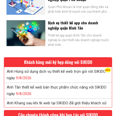
Quận Phú Nhuận là một quận đông dân và
phát triển kinh tế mạnh mẽ của thành phố...
Dịch vụ thiết kế app cho doanh
nghiệp quận Bình Tân
Thiết kế app quận Bình Tân cho doanh
nghiệp là cần thiết nếu doanh nghiệp muốn
phát triển...
Khách hàng mới ký hợp đồng với SIKIDO
Anh Tân thiết kế web bán thực phẩm chức năng với SIKIDO
ngày
9/
8/
2026
Anh Khang sau khi tk web tại SIKIDO đã giới thiệu khách sử
dụng
9/
8/
2026
Chị Tuyết đã tin tưởng ký web in ấn sau khi được SIKIDO tư
vấn...
9/
8/
2026
Câu chuyện thành công khi hợp tác với SIKIDO