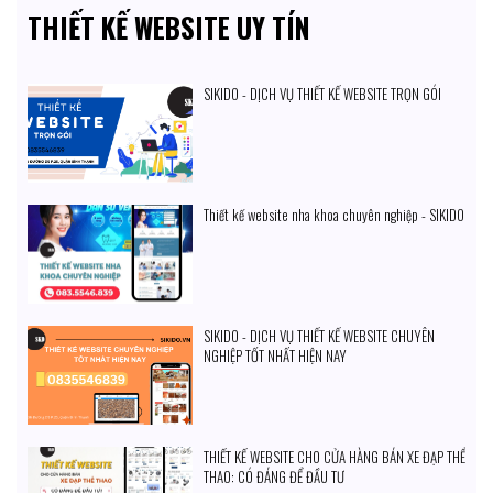
THIẾT KẾ WEBSITE UY TÍN
SIKIDO - DỊCH VỤ THIẾT KẾ WEBSITE TRỌN GÓI
Thiết kế website nha khoa chuyên nghiệp - SIKIDO
SIKIDO - DỊCH VỤ THIẾT KẾ WEBSITE CHUYÊN
NGHIỆP TỐT NHẤT HIỆN NAY
THIẾT KẾ WEBSITE CHO CỬA HÀNG BÁN XE ĐẠP THỂ
THAO: CÓ ĐÁNG ĐỂ ĐẦU TƯ