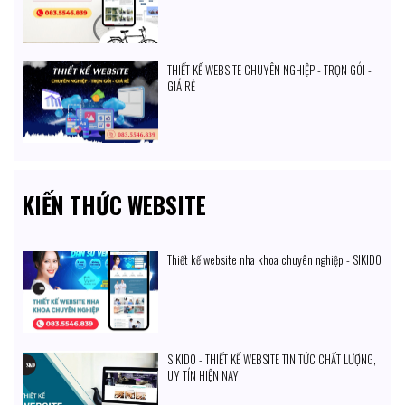
THIẾT KẾ WEBSITE CHUYÊN NGHIỆP - TRỌN GÓI -
GIÁ RẺ
KIẾN THỨC WEBSITE
Thiết kế website nha khoa chuyên nghiệp - SIKIDO
SIKIDO - THIẾT KẾ WEBSITE TIN TỨC CHẤT LƯỢNG,
UY TÍN HIỆN NAY