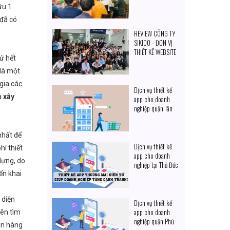
cạnh tranh
ữu 1
 đã có
REVIEW CÔNG TY
SIKIDO - ĐƠN VỊ
THIẾT KẾ WEBSITE
xử hết
CHUYÊN NGHIỆP
 là một
 gia các
Dịch vụ thiết kế
à
xây
app cho doanh
nghiệp quận Tân
Phú
nhất để
Dịch vụ thiết kế
hí thiết
app cho doanh
 dựng, do
nghiệp tại Thủ Đức
ển khai
 diện
Dịch vụ thiết kế
app cho doanh
nên tìm
nghiệp quận Phú
án hàng