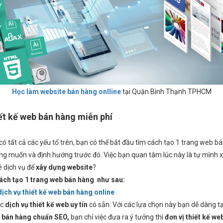
Học làm website bán hàng onlline
tại Quận Bình Thạnh TPHCM
ết kế web bán hàng miễn phí
có tất cả các yếu tố trên, bạn có thể bắt đầu tìm cách tạo 1 trang web b
g muốn và định hướng trước đó. Việc bạn quan tâm lúc này là tự mình 
ê dịch vụ để
xây dựng website
?
ách tạo 1 trang web bán hàng như sau:
dịch vụ thiết kế web bán hàng online
ác
dịch vụ thiết kế web uy tín
có sẵn: Với các lựa chọn này bạn dễ dàng 
 bán hàng chuẩn SEO,
bạn chỉ việc đưa ra ý tưởng thì
đơn vị thiết kế we