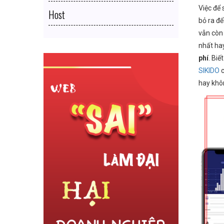
Việc để
Host
bỏ ra đ
vẫn còn
nhất ha
phí
. Bi
SIKIDO
c
hay kh
Bận “Bù Đầu” Với Con Cái Và Công Việc
2 Tháng 27
op
Nhưng vẫn bán hàng online hiệu quả
Từ Ý định 
thêm 