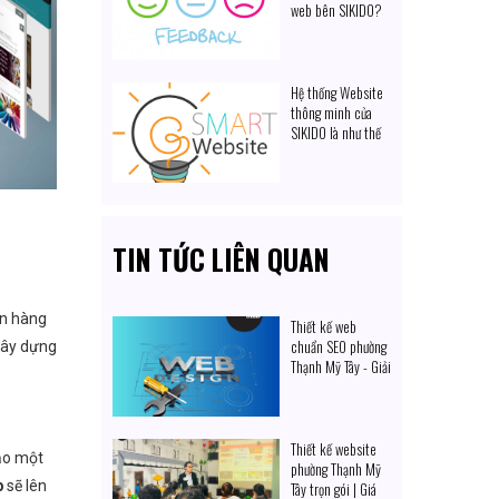
web bên SIKIDO?
Hệ thống Website
thông minh của
SIKIDO là như thế
nào?
TIN TỨC LIÊN QUAN
án hàng
Thiết kế web
chuẩn SEO phường
xây dựng
Thạnh Mỹ Tây - Giải
pháp số hóa
Thiết kế website
tạo một
phường Thạnh Mỹ
b
sẽ lên
Tây trọn gói | Giá