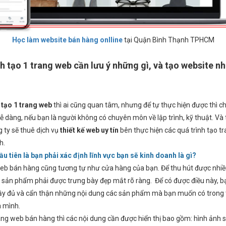
Học làm website bán hàng onlline
tại Quận Bình Thạnh TPHCM
h tạo 1 trang web cần lưu ý những gì, và tạo website n
ể
tạo 1 trang web
thì ai cũng quan tâm, nhưng để tự thực hiện được thì c
dễ dàng, nếu bạn là người không có chuyên môn về lập trình, kỹ thuật. V
 ty sẽ thuê dịch vụ
thiết kế web uy tín
bên thực hiện các quá trình tạo t
h.
ầu tiên là bạn phải xác định lĩnh vực bạn sẽ kinh doanh là gì?
eb bán hàng cũng tương tự như cửa hàng của bạn. Để thu hút được nhi
ì sản phẩm phải được trưng bày đẹp mắt rõ ràng. Để có được điều này, b
 đầy đủ và cẩn thận những nội dung các sản phẩm mà bạn muốn có trong
 mình.
ang web bán hàng thì các nội dung cần được hiển thị bao gồm: hình ảnh 