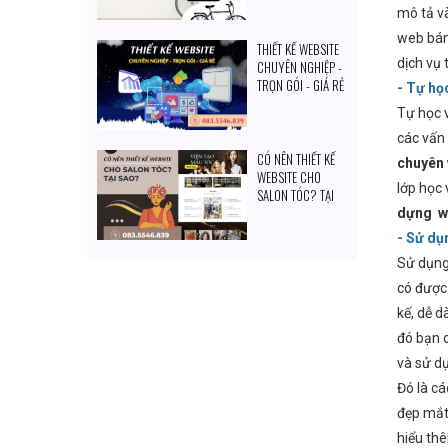
ĐẦU TƯ
mô tả và
web bán
THIẾT KẾ WEBSITE
dịch vụ 
CHUYÊN NGHIỆP -
TRỌN GÓI - GIÁ RẺ
- Tự họ
Tự học v
các vấn 
CÓ NÊN THIẾT KẾ
chuyên 
WEBSITE CHO
lớp học 
SALON TÓC? TẠI
SAO?
dựng w
- Sử dụ
Sử dụng
có được 
kế, dễ d
đó bạn c
và sử d
Đó là c
đẹp mắt,
hiểu th