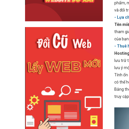
phẩm, m
và đổi t
- Lựa c
Tên mi
tham gi
của bạn
- Thuê 
Hosting
lưu trữ 
lưu ý mộ
Tính ổn
có thể h
Băng th
truy cập