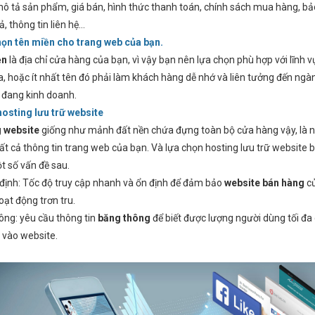
ô tả sản phẩm, giá bán, hình thức thanh toán, chính sách mua hàng, b
rả, thông tin liên hệ…
họn tên miền cho trang web của bạn.
ền
là địa chỉ cửa hàng của bạn, vì vậy bạn nên lựa chọn phù hợp với lĩnh 
a, hoặc ít nhất tên đó phải làm khách hàng dễ nhớ và liên tưởng đến ng
 đang kinh doanh.
hosting lưu trữ website
 website
giống như mảnh đất nền chứa đựng toàn bộ cửa hàng vậy, là n
tất cả thông tin trang web của bạn. Và lựa chọn hosting lưu trữ website 
t số vấn đề sau.
 định: Tốc độ truy cập nhanh và ổn định để đảm bảo
website bán hàng
c
oạt động trơn tru.
ông: yêu cầu thông tin
băng thông
để biết được lượng người dùng tối đa 
 vào website.