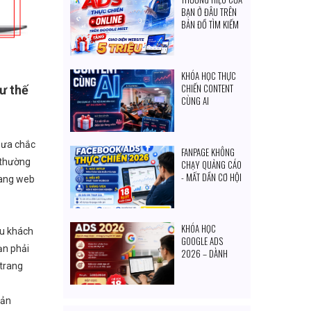
BẠN Ở ĐÂU TRÊN
BẢN ĐỒ TÌM KIẾM
CỦA KHÁCH
HÀNG?
KHÓA HỌC THỰC
CHIẾN CONTENT
hư thế
CÙNG AI
hưa chắc
FANPAGE KHÔNG
à thường
CHẠY QUẢNG CÁO
- MẤT DẦN CƠ HỘI
rang web
TIẾP CẬN KHÁCH
HÀNG MỖI NGÀY
KHÓA HỌC
ều khách
GOOGLE ADS
ạn phải
2026 – DÀNH
CHO CHỦ DOANH
 trang
NGHIỆP & NGƯỜI
MUỐN TỰ SET
sản
QUẢNG CÁO