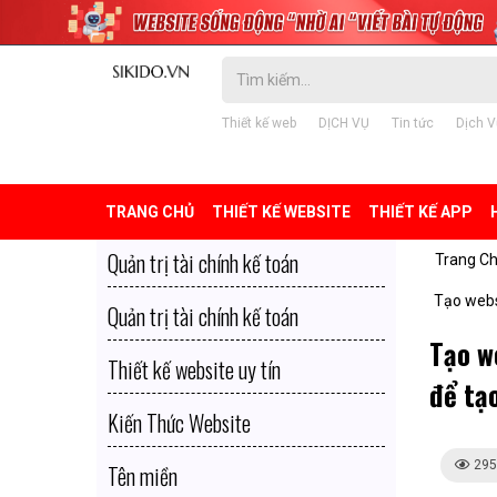
Thiết kế web
DỊCH VỤ
Tin tức
Dịch V
TRANG CHỦ
THIẾT KẾ WEBSITE
THIẾT KẾ APP
Quản trị tài chính kế toán
Trang C
Tạo webs
Quản trị tài chính kế toán
Tạo w
Thiết kế website uy tín
để tạ
Kiến Thức Website
295
Tên miền