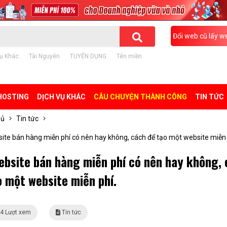
Đổi web cũ lấy w
ụ Khác
Tài Nguyên
TUYỂN DỤNG
Tên miền
HOSTING
DỊCH VỤ KHÁC
CÂU CHUYỆN THÀNH CÔNG
TIN TỨC
hủ
Tin tức
ite bán hàng miễn phí có nên hay không, cách để tạo một website miễn 
ebsite bán hàng miễn phí có nên hay không,
o một website miễn phí.
4 Lượt xem
Tin tức