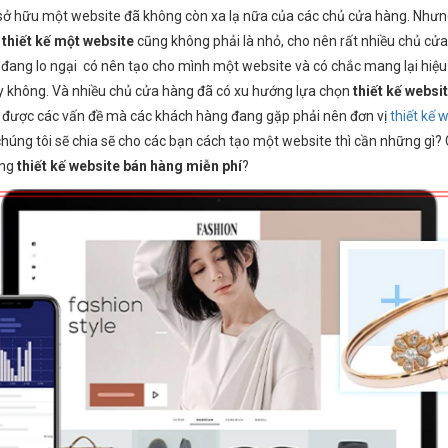
 sở hữu một website đã không còn xa lạ nữa của các chủ cửa hàng. Nhưng
ể
thiết kế một website
cũng không phải là nhỏ, cho nên rất nhiều chủ cử
 đang lo ngại có nên tạo cho mình một website và có chắc mang lại hiệu
y không. Và nhiều chủ cửa hàng đã có xu hướng lựa chọn
thiết kế websi
ết được các vấn đề mà các khách hàng đang gặp phải nên đơn vị
thiết kế 
húng tôi sẽ chia sẽ cho các bạn cách tạo một website thì cần những gì?
ông
thiết kế website bán hàng miễn phí
?
 Ngày Vượt Qua “Ám Ảnh”
Hành trình “Lột Xác” kinh doanh từ
dừng hoạt động thành Mở
truyền thống sang online của chủ sh
“1 chi nhánh MỚI”
mù tịt về công nghệ