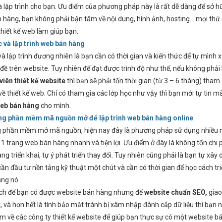
 lập trình cho bạn. Ưu điểm của phương pháp này là rất dễ dàng để sở h
 hàng, bạn không phải bận tâm về nội dung, hình ảnh, hosting… mọi thứ
thiết kế web làm giúp bạn.
c và lập trình web bán hàng
à lập trình đương nhiên là bạn cần có thời gian và kiến thức để tự mình 
đề trên website. Tuy nhiên để đạt được trình độ như thế, nếu không phải
viên thiết kế website
thì bạn sẽ phải tốn thời gian (từ 3 – 6 tháng) tham
về thiết kế web. Chỉ có tham gia các lớp học như vậy thì bạn mới tự tin m
eb bán hàng
cho mình.
ng phần mềm mã nguồn mở để lập trình web bán hàng online
 phần mềm mở mã nguồn, hiện nay đây là phương pháp sử dụng nhiều 
1 trang web bán hàng nhanh và tiện lợi. Ưu điểm ở đây là không tốn chi p
àng triển khai, tự ý phát triển thay đổi. Tuy nhiên cũng phải là bạn tự xây
ần đầu tư nền tảng kỹ thuật một chút và cần có thời gian để học cách tri
ụng nó.
ách để bạn có được website bán hàng nhưng để
website chuẩn SEO,
giao
 và hơn hết là tính bảo mật tránh bị xâm nhập đánh cắp dữ liệu thì bạn 
êm về các công ty thiết kế website để giúp bạn thực sự có một website b