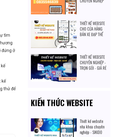
CHUYÊN NGHIỆP
TỐT NHẤT HIỆN
NAY
THIẾT KẾ WEBSITE
CHO CỬA HÀNG
BÁN XE ĐẠP THỂ
sự tìm
THAO: CÓ ĐÁNG ĐỂ
 thương
ĐẦU TƯ
 đứng ở
THIẾT KẾ WEBSITE
CHUYÊN NGHIỆP -
 kế
TRỌN GÓI - GIÁ RẺ
t kế
ng thử để
KIẾN THỨC WEBSITE
Thiết kế website
nha khoa chuyên
nghiệp - SIKIDO