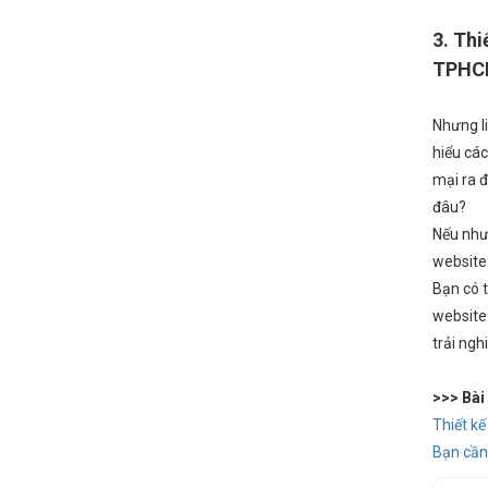
3. Thi
TPH
Nhưng l
hiểu các
mại ra 
đâu?
Nếu như 
website 
Bạn có 
website 
trải ngh
>>> Bài
Thiết k
Bạn cần