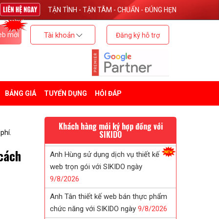
TẬN TÌNH - TẬN TÂM - CHUẨN - ĐÚNG HẸN
eb mới
Tài khoản
Đăng ký hỗ trợ
BẢNG GIÁ
TUYỂN DỤNG
HỎI ĐÁP
Khách hàng mới ký hợp đồng với
phí.
SIKIDO
 cách
Anh Hùng sử dụng dịch vụ thiết kế
web trọn gói với SIKIDO ngày
9/
8/
2026
Anh Tân thiết kế web bán thực phẩm
chức năng với SIKIDO ngày
9/
8/
2026