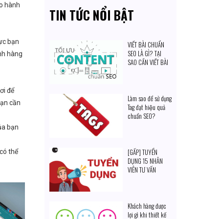
ảo hành
TIN TỨC NỔI BẬT
vực bạn
VIẾT BÀI CHUẨN
SEO LÀ GÌ? TẠI
ành hàng
SAO CẦN VIẾT BÀI
CHUẨN SEO?
ơi để
Làm sao để sử dụng
bạn cần
Tag đạt hiệu quả
chuẩn SEO?
ủa bạn
[GẤP] TUYỂN
có thể
DỤNG 15 NHÂN
VIÊN TƯ VẤN
Khách hàng được
lợi gì khi thiết kế