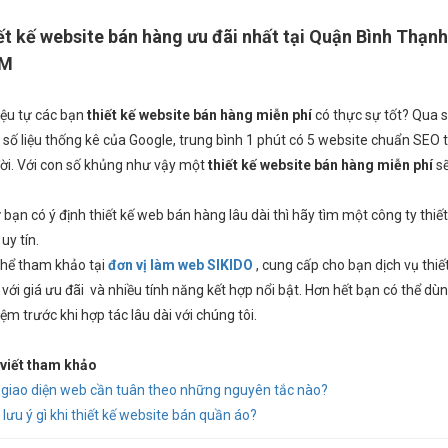
ết kế website bán hàng ưu đãi nhất tại Quận Bình Thạnh
CM
iệu tự các bạn
thiết kế website bán hàng miễn phí
có thực sự tốt? Qua 
 số liệu thống kê của Google, trung bình 1 phút có 5 website chuẩn SEO
đời. Với con số khủng như vậy một
thiết kế website bán hàng miễn phí
sẽ
bạn có ý định thiết kế web bán hàng lâu dài thì hãy tìm một công ty thiết
uy tín.
thể tham khảo tại
đơn vị làm web SIKIDO
, cung cấp cho bạn dịch vụ
thiế
với giá ưu đãi
và nhiều tính năng kết hợp nổi bật. Hơn hết bạn có thể dù
iệm trước khi hợp tác lâu dài với chúng tôi.
 viết tham khảo
ế giao diện web cần tuân theo những nguyên tắc nào?
 lưu ý gì khi thiết kế website bán quần áo?