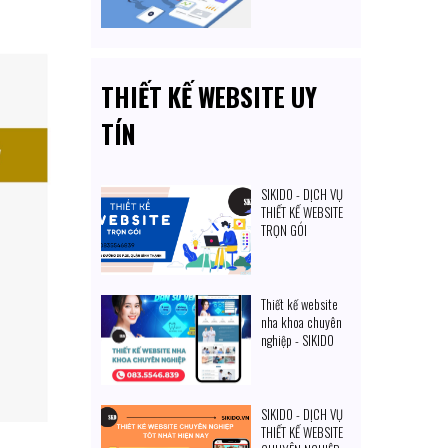
Nhuận
THIẾT KẾ WEBSITE UY
TÍN
SIKIDO - DỊCH VỤ
THIẾT KẾ WEBSITE
TRỌN GÓI
Thiết kế website
nha khoa chuyên
nghiệp - SIKIDO
SIKIDO - DỊCH VỤ
THIẾT KẾ WEBSITE