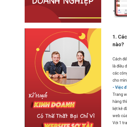
1. Các
nào?
Cách đ
là điều 
các công
cho mìn
- Việc đ
Trang w
hàng th
liệt kê
web của
Với 1 tr