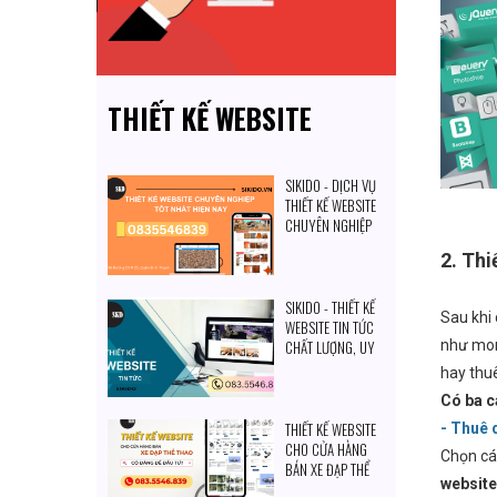
THIẾT KẾ WEBSITE
SIKIDO - DỊCH VỤ
THIẾT KẾ WEBSITE
CHUYÊN NGHIỆP
TỐT NHẤT HIỆN
2. Thi
NAY
SIKIDO - THIẾT KẾ
Sau khi 
WEBSITE TIN TỨC
CHẤT LƯỢNG, UY
như mon
TÍN HIỆN NAY
hay thu
Có ba c
THIẾT KẾ WEBSITE
- Thuê 
CHO CỬA HÀNG
Chọn c
BÁN XE ĐẠP THỂ
website
THAO: CÓ ĐÁNG ĐỂ