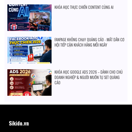
KHÓA HỌC THỰC CHIẾN CONTENT CÙNG AI
FANPAGE KHÔNG CHẠY QUẢNG CÁO - MẤT DẦN CƠ
HỘI TIẾP CẬN KHÁCH HÀNG MỖI NGÀY
KHÓA HỌC GOOGLE ADS 2026 – DÀNH CHO CHỦ
DOANH NGHIỆP & NGƯỜI MUỐN TỰ SET QUẢNG
CÁO
Sikido.vn