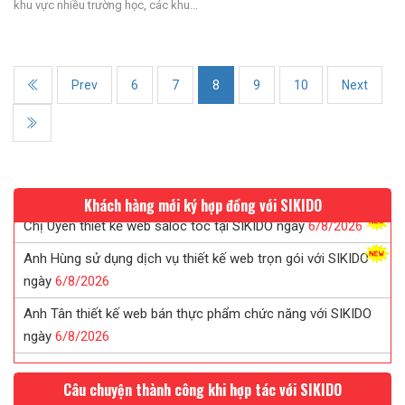
khu vực nhiều trường học, các khu...
Prev
6
7
8
9
10
Next
Khách hàng mới ký hợp đồng với SIKIDO
Anh Hùng sử dụng dịch vụ thiết kế web trọn gói với SIKIDO
ngày
6/
8/
2026
Anh Tân thiết kế web bán thực phẩm chức năng với SIKIDO
ngày
6/
8/
2026
Anh Khang sau khi tk web tại SIKIDO đã giới thiệu khách sử
dụng
6/
8/
2026
Câu chuyện thành công khi hợp tác với SIKIDO
Chị Tuyết đã tin tưởng ký web in ấn sau khi được SIKIDO tư