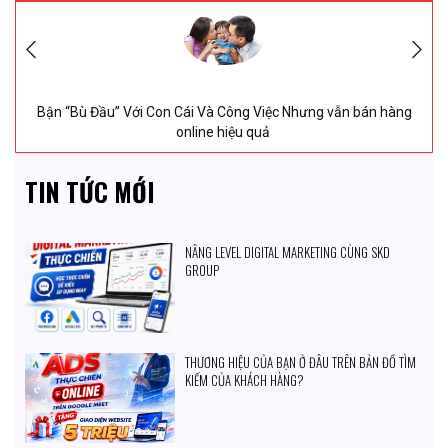
vấn...
6/
8/
2026
Chị Uyên thiết kế web saloc tóc tại SIKIDO ngày
6/
8/
2026
Bận “Bù Đầu” Với Con Cái Và Công Việc Nhưng vẫn bán hàng
online hiệu quả
TIN TỨC MỚI
NÂNG LEVEL DIGITAL MARKETING CÙNG SKD
GROUP
THƯƠNG HIỆU CỦA BẠN Ở ĐÂU TRÊN BẢN ĐỒ TÌM
KIẾM CỦA KHÁCH HÀNG?