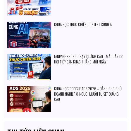
KHÓA HỌC THỰC CHIẾN CONTENT CÙNG AI
FANPAGE KHÔNG CHẠY QUẢNG CÁO - MẤT DẦN CƠ
HỘI TIẾP CẬN KHÁCH HÀNG MỖI NGÀY
KHÓA HỌC GOOGLE ADS 2026 – DÀNH CHO CHỦ
DOANH NGHIỆP & NGƯỜI MUỐN TỰ SET QUẢNG
CÁO