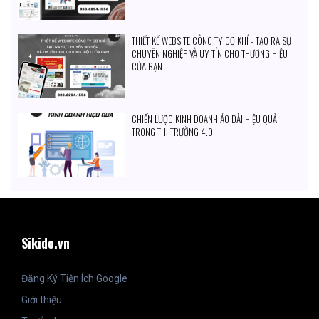
THIẾT KẾ WEBSITE CÔNG TY CƠ KHÍ - TẠO RA SỰ
CHUYÊN NGHIỆP VÀ UY TÍN CHO THƯƠNG HIỆU
CỦA BẠN
CHIẾN LƯỢC KINH DOANH ÁO DÀI HIỆU QUẢ
TRONG THỊ TRƯỜNG 4.0
Sikido.vn
Đăng Ký Tiện Ích Google
Giới thiệu