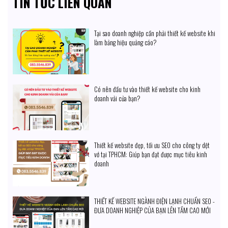
TIN TỨC LIÊN QUAN
Tại sao doanh nghiệp cần phải thiết kế website khi
làm bảng hiệu quảng cáo?
Có nên đầu tư vào thiết kế website cho kinh
doanh vải của bạn?
Thiết kế website đẹp, tối ưu SEO cho công ty dệt
vớ tại TPHCM: Giúp bạn đạt được mục tiêu kinh
doanh
THIẾT KẾ WEBSITE NGÀNH ĐIỆN LẠNH CHUẨN SEO -
ĐƯA DOANH NGHIỆP CỦA BẠN LÊN TẦM CAO MỚI