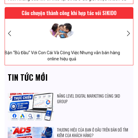
vấn...
10/
8/
2026
Câu chuyện thành công khi hợp tác với SIKIDO
Chị Uyên thiết kế web saloc tóc tại SIKIDO ngày
10/
8/
2026
Anh Hùng sử dụng dịch vụ thiết kế web trọn gói với SIKIDO
ngày
10/
8/
2026
n hàng
2 Tháng 27 Ngày Vượt Qua “Ám Ảnh” Từ Ý định dừng
động thành Mở thêm “1 chi nhánh MỚI”
TIN TỨC MỚI
NÂNG LEVEL DIGITAL MARKETING CÙNG SKD
GROUP
THƯƠNG HIỆU CỦA BẠN Ở ĐÂU TRÊN BẢN ĐỒ TÌM
KIẾM CỦA KHÁCH HÀNG?