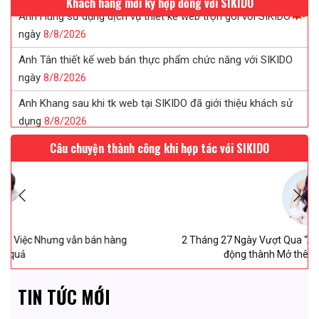
Khách hàng mới ký hợp đồng với SIKIDO
Anh Tân thiết kế web bán thực phẩm chức năng với SIKIDO
ngày
8/
8/
2026
Anh Khang sau khi tk web tại SIKIDO đã giới thiệu khách sử
dụng
8/
8/
2026
Chị Tuyết đã tin tưởng ký web in ấn sau khi được SIKIDO tư
vấn...
8/
8/
2026
Câu chuyện thành công khi hợp tác với SIKIDO
Chị Uyên thiết kế web saloc tóc tại SIKIDO ngày
8/
8/
2026
Anh Hùng sử dụng dịch vụ thiết kế web trọn gói với SIKIDO
ngày
8/
8/
2026
2 Tháng 27 Ngày Vượt Qua “Ám Ảnh” Từ Ý định dừng hoạt
động thành Mở thêm “1 chi nhánh MỚI”
TIN TỨC MỚI