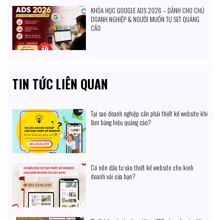
KHÓA HỌC GOOGLE ADS 2026 – DÀNH CHO CHỦ
DOANH NGHIỆP & NGƯỜI MUỐN TỰ SET QUẢNG
CÁO
TIN TỨC LIÊN QUAN
Tại sao doanh nghiệp cần phải thiết kế website khi
làm bảng hiệu quảng cáo?
Có nên đầu tư vào thiết kế website cho kinh
doanh vải của bạn?