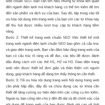
web chuẩn SEO. Bạn cần tìm hiểu những từ khóa liên quan
đến ngành điện lạnh mà khách hàng có thể tìm kiếm để tìm
đến sản phẩm và dịch vụ của bạn. Sau đó, tập trung vào tối
ưu hóa nội dung trên trang web của bạn với các từ khóa này
để thu hút được nhiều lượt truy cập từ khách hàng tiềm
năng.
Bước 2: Thiết kế trang web chuẩn SEO Việc thiết kế một
trang web ngành điện lạnh chuẩn SEO bao gồm cả cấu trúc
và giao diện trang web. Bạn cần đảm bảo rằng trang web của
bạn có cấu trúc rõ ràng và dễ đọc, các tiêu đề được đánh
dấu đúng cách với các thẻ H1, H2 và H3. Giao diện trang
web nên được thiết kế đơn giản và thân thiện với người
dùng, giúp khách hàng dễ dàng tìm thấy thông tin cần thiết.
Bước 3: Tối ưu hóa nội dung trang web Nội dung trang web
cần phải hấp dẫn, đầy đủ và chứa đựng các từ khóa cần
thiết để tăng cường sự hiện diện trên các công cụ tìm kiếm.
Ngoài ra, bạn cũng nên chú ý đến độ dài và độ chính xác của
nội dung để trang web của bạn được đánh giá cao về tính