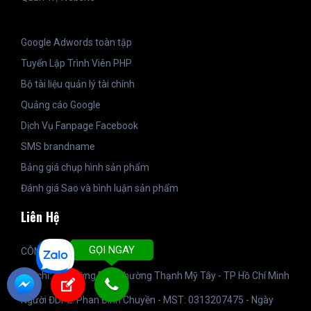
Google Adwords toàn tập
Tuyển Lập Trình Viên PHP
Bộ tài liệu quản lý tài chính
Quảng cáo Google
Dịch Vụ Fanpage Facebook
SMS brandname
Bảng giá chụp hình sản phẩm
Đánh giá Sao và bình luận sản phẩm
Liên Hệ
GỌI NGAY
CÔNG TY TNHH SKD GROUP
Địa chỉ: 36 Đường D5 - Phường Thạnh Mỹ Tây - TP Hồ Chí Minh
Người ĐDPL: Phan Đình Chuyền - MST: 0313207475 - Ngày