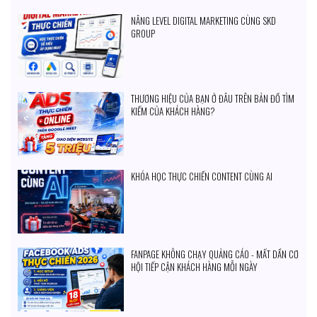
NÂNG LEVEL DIGITAL MARKETING CÙNG SKD
GROUP
THƯƠNG HIỆU CỦA BẠN Ở ĐÂU TRÊN BẢN ĐỒ TÌM
KIẾM CỦA KHÁCH HÀNG?
KHÓA HỌC THỰC CHIẾN CONTENT CÙNG AI
FANPAGE KHÔNG CHẠY QUẢNG CÁO - MẤT DẦN CƠ
HỘI TIẾP CẬN KHÁCH HÀNG MỖI NGÀY