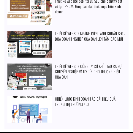
Thiết kế website đẹp, tối ưu SEO cho công ty dệt
vớ tại TPHCM: Giúp bạn đạt được mục tiêu kinh
doanh
THIẾT KẾ WEBSITE NGÀNH ĐIỆN LẠNH CHUẨN SEO -
ĐƯA DOANH NGHIỆP CỦA BẠN LÊN TẦM CAO MỚI
THIẾT KẾ WEBSITE CÔNG TY CƠ KHÍ - TẠO RA SỰ
CHUYÊN NGHIỆP VÀ UY TÍN CHO THƯƠNG HIỆU
CỦA BẠN
CHIẾN LƯỢC KINH DOANH ÁO DÀI HIỆU QUẢ
TRONG THỊ TRƯỜNG 4.0