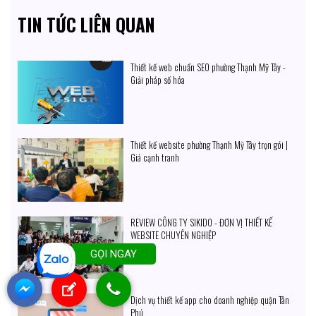
TIN TỨC LIÊN QUAN
Thiết kế web chuẩn SEO phường Thạnh Mỹ Tây -
Giải pháp số hóa
Thiết kế website phường Thạnh Mỹ Tây trọn gói |
Giá cạnh tranh
REVIEW CÔNG TY SIKIDO - ĐƠN VỊ THIẾT KẾ
WEBSITE CHUYÊN NGHIỆP
GỌI NGAY
Dịch vụ thiết kế app cho doanh nghiệp quận Tân
Phú