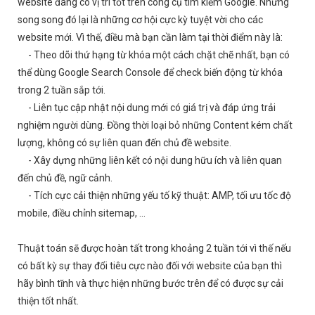
website đang có vị trí tốt trên công cụ tìm kiếm Google. Nhưng
song song đó lại là những cơ hội cực kỳ tuyệt vời cho các
website mới. Vì thế, điều mà bạn cần làm tại thời điểm này là:
- Theo dõi thứ hạng từ khóa một cách chặt chẽ nhất, bạn có
thể dùng Google Search Console để check biến động từ khóa
trong 2 tuần sắp tới.
- Liên tục cập nhật nội dung mới có giá trị và đáp ứng trải
nghiệm người dùng. Đồng thời loại bỏ những Content kém chất
lượng, không có sự liên quan đến chủ đề website.
- Xây dựng những liên kết có nội dung hữu ích và liên quan
đến chủ đề, ngữ cảnh.
- Tích cực cải thiện những yếu tố kỹ thuật: AMP, tối ưu tốc độ
mobile, điều chỉnh sitemap, …
Thuật toán sẽ được hoàn tất trong khoảng 2 tuần tới vì thế nếu
có bất kỳ sự thay đổi tiêu cực nào đối với website của bạn thì
hãy bình tĩnh và thực hiện những bước trên để có được sự cải
thiện tốt nhất.