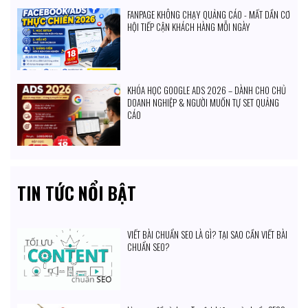
FANPAGE KHÔNG CHẠY QUẢNG CÁO - MẤT DẦN CƠ
HỘI TIẾP CẬN KHÁCH HÀNG MỖI NGÀY
KHÓA HỌC GOOGLE ADS 2026 – DÀNH CHO CHỦ
DOANH NGHIỆP & NGƯỜI MUỐN TỰ SET QUẢNG
CÁO
TIN TỨC NỔI BẬT
VIẾT BÀI CHUẨN SEO LÀ GÌ? TẠI SAO CẦN VIẾT BÀI
CHUẨN SEO?