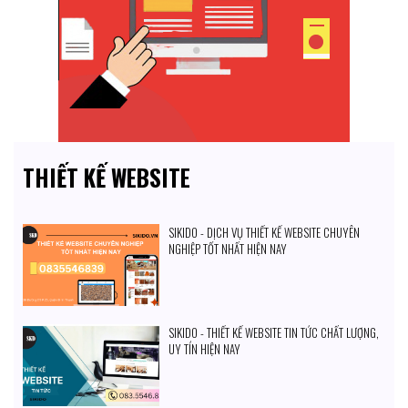
THIẾT KẾ WEBSITE
SIKIDO - DỊCH VỤ THIẾT KẾ WEBSITE CHUYÊN
NGHIỆP TỐT NHẤT HIỆN NAY
SIKIDO - THIẾT KẾ WEBSITE TIN TỨC CHẤT LƯỢNG,
UY TÍN HIỆN NAY