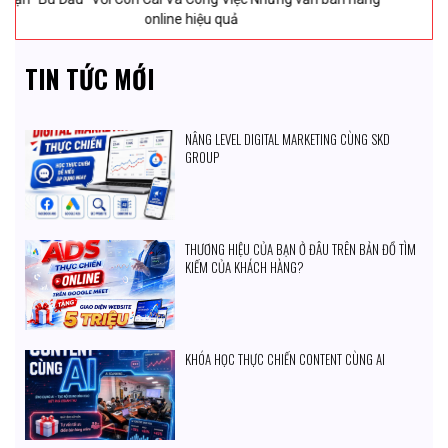
động thành Mở thêm “1 chi nhánh MỚI”
TIN TỨC MỚI
NÂNG LEVEL DIGITAL MARKETING CÙNG SKD
GROUP
THƯƠNG HIỆU CỦA BẠN Ở ĐÂU TRÊN BẢN ĐỒ TÌM
KIẾM CỦA KHÁCH HÀNG?
KHÓA HỌC THỰC CHIẾN CONTENT CÙNG AI