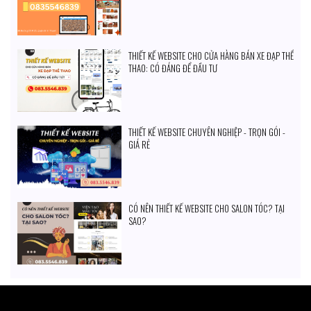
THIẾT KẾ WEBSITE CHO CỬA HÀNG BÁN XE ĐẠP THỂ
THAO: CÓ ĐÁNG ĐỂ ĐẦU TƯ
THIẾT KẾ WEBSITE CHUYÊN NGHIỆP - TRỌN GÓI -
GIÁ RẺ
CÓ NÊN THIẾT KẾ WEBSITE CHO SALON TÓC? TẠI
SAO?