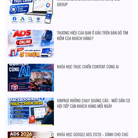
GROUP
THƯƠNG HIỆU CỦA BẠN Ở ĐÂU TRÊN BẢN ĐỒ TÌM
KIẾM CỦA KHÁCH HÀNG?
KHÓA HỌC THỰC CHIẾN CONTENT CÙNG AI
FANPAGE KHÔNG CHẠY QUẢNG CÁO - MẤT DẦN CƠ
HỘI TIẾP CẬN KHÁCH HÀNG MỖI NGÀY
KHÓA HỌC GOOGLE ADS 2026 – DÀNH CHO CHỦ