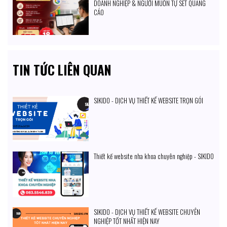
DOANH NGHIỆP & NGƯỜI MUỐN TỰ SET QUẢNG
CÁO
TIN TỨC LIÊN QUAN
SIKIDO - DỊCH VỤ THIẾT KẾ WEBSITE TRỌN GÓI
Thiết kế website nha khoa chuyên nghiệp - SIKIDO
SIKIDO - DỊCH VỤ THIẾT KẾ WEBSITE CHUYÊN
NGHIỆP TỐT NHẤT HIỆN NAY