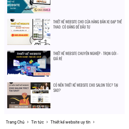
THIẾT KẾ WEBSITE CHO CỬA HÀNG BÁN XE ĐẠP THỂ
THAO: CÓ ĐÁNG ĐỂ ĐẦU TƯ
THIẾT KẾ WEBSITE CHUYÊN NGHIỆP - TRỌN GÓI -
GIÁ RẺ
CÓ NÊN THIẾT KẾ WEBSITE CHO SALON TÓC? TẠI
SAO?
Trang Chủ
Tin tức
Thiết kế website uy tín