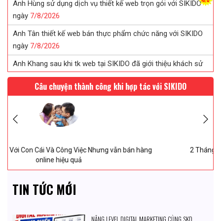
Anh Tân thiết kế web bán thực phẩm chức năng với SIKIDO
ngày
7/
8/
2026
Anh Khang sau khi tk web tại SIKIDO đã giới thiệu khách sử
dụng
7/
8/
2026
Chị Tuyết đã tin tưởng ký web in ấn sau khi được SIKIDO tư
vấn...
7/
8/
2026
Câu chuyện thành công khi hợp tác với SIKIDO
Chị Uyên thiết kế web saloc tóc tại SIKIDO ngày
7/
8/
2026
Anh Hùng sử dụng dịch vụ thiết kế web trọn gói với SIKIDO
ngày
7/
8/
2026
g
2 Tháng 27 Ngày Vượt Qua “Ám Ảnh” Từ Ý định dừng hoạt
động thành Mở thêm “1 chi nhánh MỚI”
TIN TỨC MỚI
NÂNG LEVEL DIGITAL MARKETING CÙNG SKD