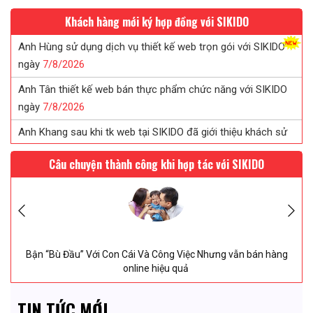
Khách hàng mới ký hợp đồng với SIKIDO
Anh Tân thiết kế web bán thực phẩm chức năng với SIKIDO
ngày
7/
8/
2026
Anh Khang sau khi tk web tại SIKIDO đã giới thiệu khách sử
dụng
7/
8/
2026
Chị Tuyết đã tin tưởng ký web in ấn sau khi được SIKIDO tư
vấn...
7/
8/
2026
Câu chuyện thành công khi hợp tác với SIKIDO
Chị Uyên thiết kế web saloc tóc tại SIKIDO ngày
7/
8/
2026
Anh Hùng sử dụng dịch vụ thiết kế web trọn gói với SIKIDO
ngày
7/
8/
2026
hàng
2 Tháng 27 Ngày Vượt Qua “Ám Ảnh” Từ Ý định dừng ho
động thành Mở thêm “1 chi nhánh MỚI”
TIN TỨC MỚI