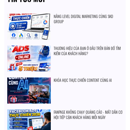
NÂNG LEVEL DIGITAL MARKETING CÙNG SKD
GROUP
THƯƠNG HIỆU CỦA BẠN Ở ĐÂU TRÊN BẢN ĐỒ TÌM
KIẾM CỦA KHÁCH HÀNG?
KHÓA HỌC THỰC CHIẾN CONTENT CÙNG AI
FANPAGE KHÔNG CHẠY QUẢNG CÁO - MẤT DẦN CƠ
HỘI TIẾP CẬN KHÁCH HÀNG MỖI NGÀY