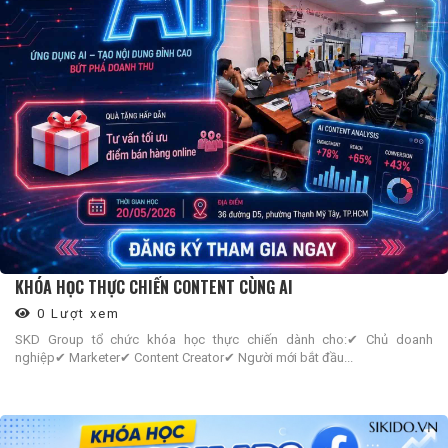
KHÓA HỌC THỰC CHIẾN CONTENT CÙNG AI
0 Lượt xem
SKD Group tổ chức khóa học thực chiến dành cho:✔ Chủ doanh
nghiệp✔ Marketer✔ Content Creator✔ Người mới bắt đầu...