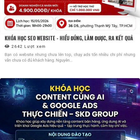
KHÓA HỌC SEO WEBSITE - HIỂU ĐÚNG, LÀM ĐƯỢC, RA KẾT QUẢ
2642 Lượt xem
Bạn có website nhưng chưa lên top, chạy ads tốn nhiều chi phí nhưng
vẫn chưa có đủ khách hàng. Nguyên...