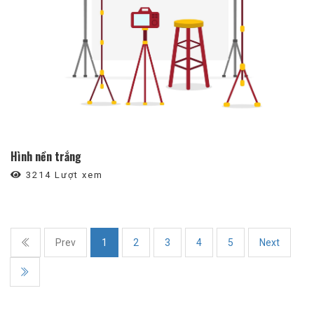
Hình nền trắng
3214 Lượt xem
Prev
1
2
3
4
5
Next