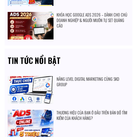
KHÓA HỌC GOOGLE ADS 2026 – DÀNH CHO CHỦ
DOANH NGHIỆP & NGƯỜI MUỐN TỰ SET QUẢNG
CÁO
TIN TỨC NỔI BẬT
NÂNG LEVEL DIGITAL MARKETING CÙNG SKD
GROUP
THƯƠNG HIỆU CỦA BẠN Ở ĐÂU TRÊN BẢN ĐỒ TÌM
KIẾM CỦA KHÁCH HÀNG?