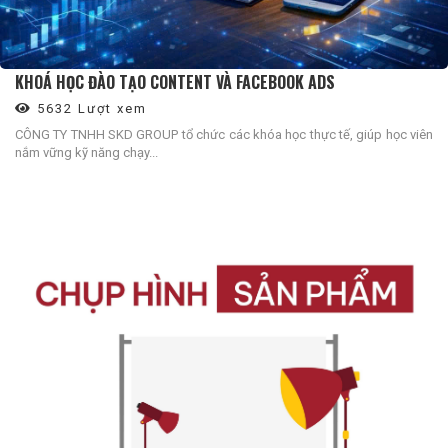
KHOÁ HỌC ĐÀO TẠO CONTENT VÀ FACEBOOK ADS
5632 Lượt xem
CÔNG TY TNHH SKD GROUP tổ chức các khóa học thực tế, giúp học viên
nắm vững kỹ năng chạy...