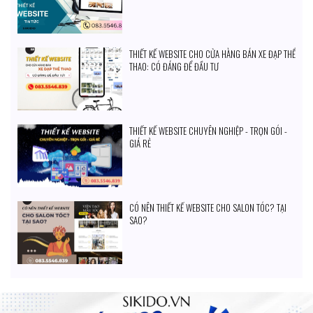
THIẾT KẾ WEBSITE CHO CỬA HÀNG BÁN XE ĐẠP THỂ
THAO: CÓ ĐÁNG ĐỂ ĐẦU TƯ
THIẾT KẾ WEBSITE CHUYÊN NGHIỆP - TRỌN GÓI -
GIÁ RẺ
CÓ NÊN THIẾT KẾ WEBSITE CHO SALON TÓC? TẠI
SAO?