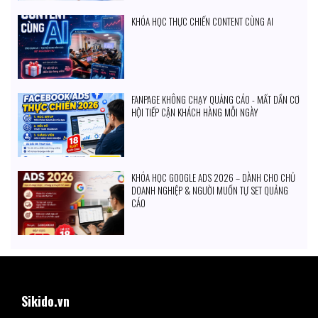
KHÓA HỌC THỰC CHIẾN CONTENT CÙNG AI
FANPAGE KHÔNG CHẠY QUẢNG CÁO - MẤT DẦN CƠ
HỘI TIẾP CẬN KHÁCH HÀNG MỖI NGÀY
KHÓA HỌC GOOGLE ADS 2026 – DÀNH CHO CHỦ
DOANH NGHIỆP & NGƯỜI MUỐN TỰ SET QUẢNG
CÁO
Sikido.vn