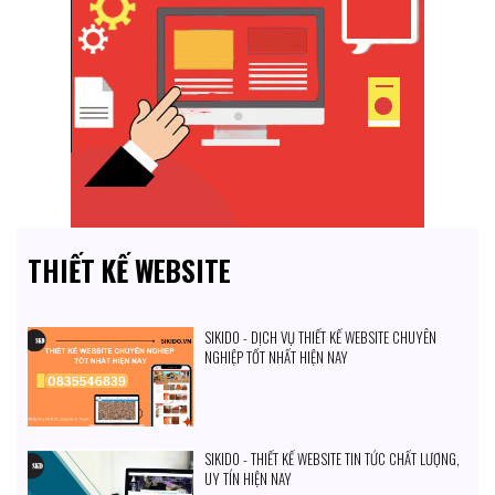
THIẾT KẾ WEBSITE
SIKIDO - DỊCH VỤ THIẾT KẾ WEBSITE CHUYÊN
NGHIỆP TỐT NHẤT HIỆN NAY
SIKIDO - THIẾT KẾ WEBSITE TIN TỨC CHẤT LƯỢNG,
UY TÍN HIỆN NAY