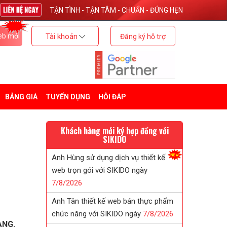
TẬN TÌNH - TẬN TÂM - CHUẨN - ĐÚNG HẸN
eb mới
Tài khoản
Đăng ký hỗ trợ
BẢNG GIÁ
TUYỂN DỤNG
HỎI ĐÁP
Khách hàng mới ký hợp đồng với
SIKIDO
Anh Tân thiết kế web bán thực phẩm
chức năng với SIKIDO ngày
7/
8/
2026
Anh Khang sau khi tk web tại SIKIDO
đã giới thiệu khách sử dụng
7/
8/
2026
Chị Tuyết đã tin tưởng ký web in ấn
ÀNG.