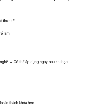
t thực tế
để làm
Hành trình “Lột Xác” kinh doanh từ
Bận “Bù Đầu” Với Con C
truyền thống sang online của chủ shop
Nhưng vẫn bán hàng o
mù tịt về công nghệ
nghề → Có thể áp dụng ngay sau khi học
i hoàn thành khóa học