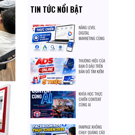
TIN TỨC NỔI BẬT
NÂNG LEVEL
DIGITAL
MARKETING CÙNG
SKD GROUP
THƯƠNG HIỆU CỦA
BẠN Ở ĐÂU TRÊN
BẢN ĐỒ TÌM KIẾM
CỦA KHÁCH
HÀNG?
KHÓA HỌC THỰC
CHIẾN CONTENT
CÙNG AI
FANPAGE KHÔNG
CHẠY QUẢNG CÁO