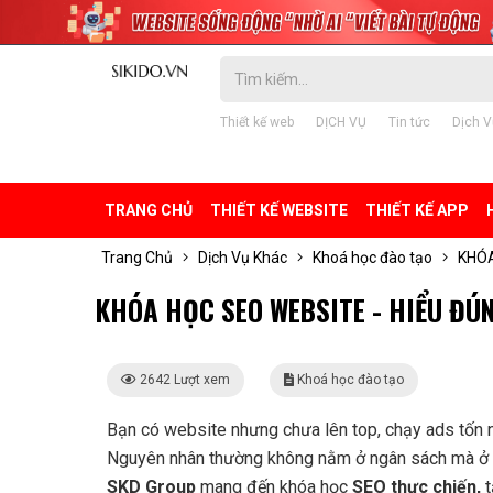
Thiết kế web
DỊCH VỤ
Tin tức
Dịch V
TRANG CHỦ
THIẾT KẾ WEBSITE
THIẾT KẾ APP
Trang Chủ
Dịch Vụ Khác
Khoá học đào tạo
KHÓA
KHÓA HỌC SEO WEBSITE - HIỂU ĐÚ
2642 Lượt xem
Khoá học đào tạo
Bạn có website nhưng chưa lên top, chạy ads tốn 
Nguyên nhân thường không nằm ở ngân sách mà ở v
SKD Group
mang đến khóa học
SEO thực chiến,
t