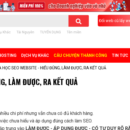
Đổi web cũ lấy w
ụ Khác
Tài Nguyên
TUYỂN DỤNG
Tên miền
HOSTING
DỊCH VỤ KHÁC
CÂU CHUYỆN THÀNH CÔNG
TIN TỨC
 HỌC SEO WEBSITE - HIỂU ĐÚNG, LÀM ĐƯỢC, RA KẾT QUẢ
NG, LÀM ĐƯỢC, RA KẾT QUẢ
nhiều chi phí nhưng vẫn chưa có đủ khách hàng.
iệc chưa hiểu và áp dụng đúng cách làm SEO.
ập trung vào
LÀM ĐƯỢC - ÁP DỤNG ĐƯỢC - CÓ TƯ DUY RÕ R