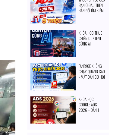
BẠN Ở ĐÂU TRÊN
BẢN ĐỒ TÌM KIẾM
CỦA KHÁCH
HÀNG?
KHÓA HỌC THỰC
CHIẾN CONTENT
CÙNG AI
FANPAGE KHÔNG
CHẠY QUẢNG CÁO
- MẤT DẦN CƠ HỘI
TIẾP CẬN KHÁCH
HÀNG MỖI NGÀY
KHÓA HỌC
GOOGLE ADS
2026 – DÀNH
CHO CHỦ DOANH
NGHIỆP & NGƯỜI
MUỐN TỰ SET
QUẢNG CÁO