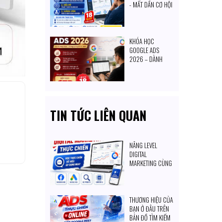
- MẤT DẦN CƠ HỘI
TIẾP CẬN KHÁCH
HÀNG MỖI NGÀY
KHÓA HỌC
GOOGLE ADS
2026 – DÀNH
CHO CHỦ DOANH
NGHIỆP & NGƯỜI
MUỐN TỰ SET
QUẢNG CÁO
TIN TỨC LIÊN QUAN
NÂNG LEVEL
DIGITAL
MARKETING CÙNG
SKD GROUP
THƯƠNG HIỆU CỦA
BẠN Ở ĐÂU TRÊN
BẢN ĐỒ TÌM KIẾM