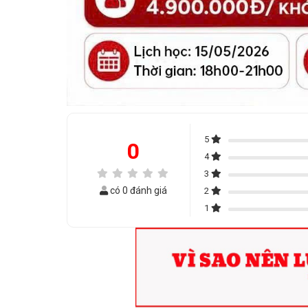
5
0
4
3
có 0 đánh giá
2
1