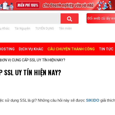
Đổi web cũ lấy w
ụ Khác
Tài Nguyên
TUYỂN DỤNG
Tên miền
HOSTING
DỊCH VỤ KHÁC
CÂU CHUYỆN THÀNH CÔNG
TIN TỨC
O ĐƠN VỊ CUNG CẤP SSL UY TÍN HIỆN NAY?
P SSL UY TÍN HIỆN NAY?
iệc sử dụng SSL là gì? Những câu hỏi này sẽ được
SIKIDO
giải thíc