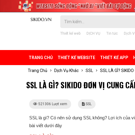
Thiết kế web
DỊCH VỤ
Tin tức
Dịch V
TRANG CHỦ
THIẾT KẾ WEBSITE
THIẾT KẾ APP
Trang Chủ
Dịch Vụ Khác
SSL
SSL LÀ GÌ? SIKID
SSL LÀ GÌ? SIKIDO ĐƠN VỊ CUNG CẤ
521306 Lượt xem
SSL
SSL là gì? Có nên sử dụng SSL không? Lợi ích của v
bài viết dưới đây