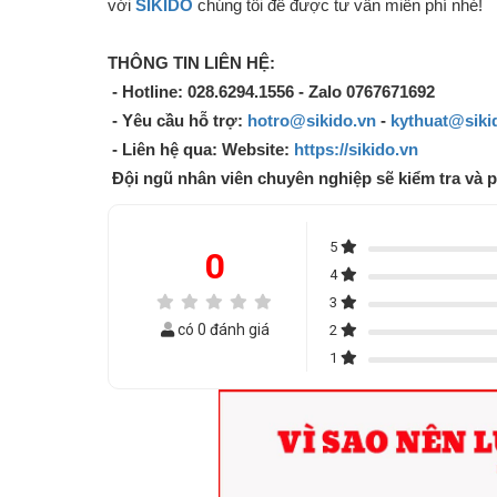
với
SIKIDO
chúng tôi để được tư vấn miễn phí nhé!
THÔNG TIN LIÊN HỆ:
- Hotline: 028.6294.1556 - Zalo 0767671692
- Yêu cầu hỗ trợ:
hotro@sikido.vn
-
kythuat@siki
- Liên hệ qua: Website:
https://sikido.vn
Đội ngũ nhân viên chuyên nghiệp sẽ kiểm tra và 
5
0
4
3
có 0 đánh giá
2
1