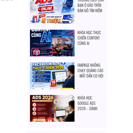
BẠN Ở ĐÂU TRÊN
BẢN ĐỒ TÌM KIẾM
CỦA KHÁCH
HÀNG?
KHÓA HỌC THỰC
CHIẾN CONTENT
CÙNG AI
FANPAGE KHÔNG
CHẠY QUẢNG CÁO
- MẤT DẦN CƠ HỘI
TIẾP CẬN KHÁCH
HÀNG MỖI NGÀY
KHÓA HỌC
GOOGLE ADS
2026 – DÀNH
CHO CHỦ DOANH
NGHIỆP & NGƯỜI
MUỐN TỰ SET
QUẢNG CÁO