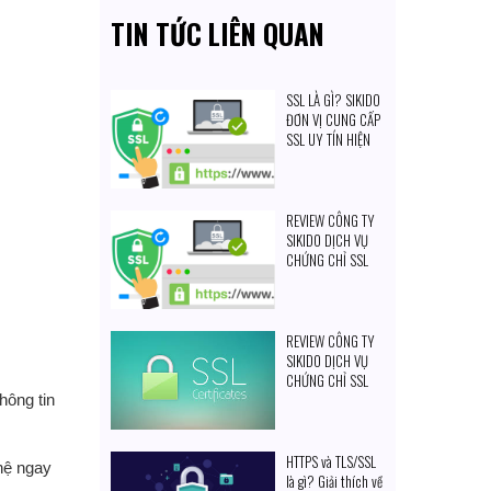
TIN TỨC LIÊN QUAN
SSL LÀ GÌ? SIKIDO
ĐƠN VỊ CUNG CẤP
SSL UY TÍN HIỆN
NAY?
REVIEW CÔNG TY
SIKIDO DỊCH VỤ
CHỨNG CHỈ SSL
REVIEW CÔNG TY
SIKIDO DỊCH VỤ
CHỨNG CHỈ SSL
hông tin
HTTPS và TLS/SSL
hệ ngay
là gì? Giải thích về