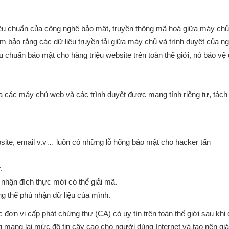
 tiêu chuẩn của công nghệ bảo mật, truyền thông mã hoá giữa máy ch
ảm bảo rằng các dữ liệu truyền tải giữa máy chủ và trình duyệt của n
êu chuẩn bảo mật cho hàng triệu website trên toàn thế giới, nó bảo vệ 
ng 27 Ngày Vượt Qua “Ám Ảnh”
Hành trình “Lột Xác” kinh do
 các máy chủ web và các trình duyệt được mang tính riêng tư, tách 
định dừng hoạt động thành Mở
truyền thống sang online của 
thêm “1 chi nhánh MỚI”
mù tịt về công nghệ
site, email v.v… luôn có những lỗ hổng bảo mật cho hacker tấn
.
 nhận đích thực mới có thể giải mã.
ông thể phủ nhận dữ liệu của mình.
đơn vị cấp phát chứng thư (CA) có uy tín trên toàn thế giới sau khi
g mang lại mức độ tin cậy cao cho người dùng Internet và tạo nên giá 