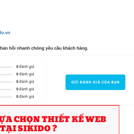
do.vn
phản hồi nhanh chóng yêu cầu khách hàng.
0
đánh giá
0
đánh giá
0
đánh giá
GỬI ĐÁNH GIÁ CỦA BẠN
0
đánh giá
0
đánh giá