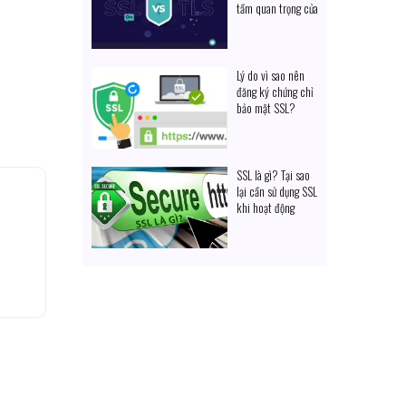
tầm quan trọng của
một website an
toàn
Lý do vì sao nên
đăng ký chứng chỉ
bảo mật SSL?
SSL là gì? Tại sao
lại cần sử dụng SSL
khi hoạt động
website?