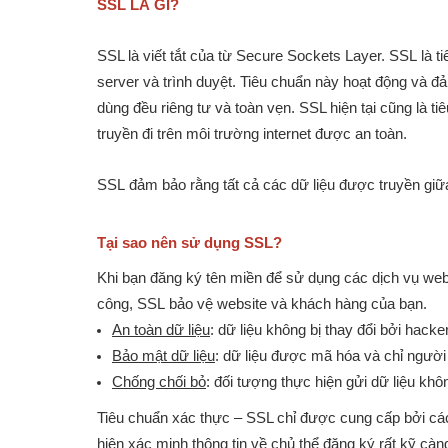
SSL LÀ GÌ?
SSL là viết tắt của từ Secure Sockets Layer. SSL là
server và trình duyệt. Tiêu chuẩn này hoạt động và đ
dùng đều riêng tư và toàn vẹn. SSL hiện tại cũng là ti
truyền đi trên môi trường internet được an toàn.
anh từ
Bận “Bù Đầu” Với Con Cái Và Công Việc
2 Thá
SSL đảm bảo rằng tất cả các dữ liệu được truyền giữa
chủ shop
Nhưng vẫn bán hàng online hiệu quả
Từ Ý 
Tại sao nên sử dụng SSL?
Khi bạn đăng ký tên miền để sử dụng các dịch vụ web
công, SSL bảo vệ website và khách hàng của bạn.
An toàn dữ liệu
: dữ liệu không bị thay đổi bởi hacker
Bảo mật dữ liệu
: dữ liệu được mã hóa và chỉ người
Chống chối bỏ
: đối tượng thực hiện gửi dữ liệu kh
Tiêu chuẩn xác thực – SSL chỉ được cung cấp bởi các 
hiện xác minh thông tin về chủ thể đăng ký rất kỹ càn