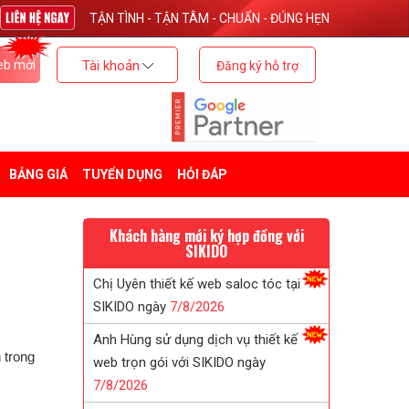
TẬN TÌNH - TẬN TÂM - CHUẨN - ĐÚNG HẸN
eb mới
Tài khoản
Đăng ký hỗ trợ
BẢNG GIÁ
TUYỂN DỤNG
HỎI ĐÁP
Khách hàng mới ký hợp đồng với
SIKIDO
Anh Hùng sử dụng dịch vụ thiết kế
web trọn gói với SIKIDO ngày
7/
8/
2026
h trong
Anh Tân thiết kế web bán thực phẩm
chức năng với SIKIDO ngày
7/
8/
2026