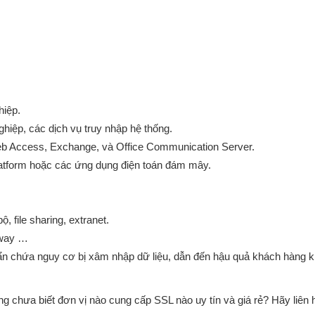
hiệp.
hiệp, các dịch vụ truy nhập hệ thống.
b Access, Exchange, và Office Communication Server.
latform hoặc các ứng dụng điện toán đám mây.
, file sharing, extranet.
eway …
n chứa nguy cơ bị xâm nhập dữ liệu, dẫn đến hậu quả khách hàng k
chưa biết đơn vị nào cung cấp SSL nào uy tín và giá rẻ? Hãy liên 