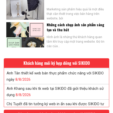
Marketing sản phẩm hiệu quả là một điều
thật cần thiết trong việc bán hàng trên
website, bởi
Những cách chụp ảnh sản phẩm sáng
tạo và thu hút
Hình ảnh là những thứ khách hàng quan
tâm khi truy cập một trang website. Độ tin
cậy của...
Khách hàng mới ký hợp đồng với SIKIDO
Anh Tân thiết kế web bán thực phẩm chức năng với SIKIDO
ngày
8/
8/
2026
Anh Khang sau khi tk web tại SIKIDO đã giới thiệu khách sử
dụng
8/
8/
2026
Chị Tuyết đã tin tưởng ký web in ấn sau khi được SIKIDO tư
vấn...
8/
8/
2026