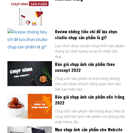
Review những tiêu chí để lựa chọn
studio chụp sản phẩm là gì?
Lựa chọn được studio chụp hình sản phẩm
mang lại chất lượng và uy tín nhất cần
dựa...
Báo giá chụp ảnh sản phẩm theo
concept 2022
Chụp ảnh sản phẩm là một trong những
nhu cầu được khách hàng quan tâm đặc
biệt cao hiện nay,...
Báo giá chụp ảnh sản phẩm nền trắng
2022
Chụp ảnh sản phẩm nền trắng được hiểu là
chụp một bức ảnh sản phẩm với phông nền
màu trắng, độ...
Mẹo chụp ảnh sản phẩm cho Website