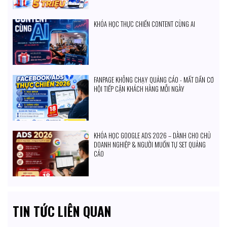
KHÓA HỌC THỰC CHIẾN CONTENT CÙNG AI
FANPAGE KHÔNG CHẠY QUẢNG CÁO - MẤT DẦN CƠ
HỘI TIẾP CẬN KHÁCH HÀNG MỖI NGÀY
KHÓA HỌC GOOGLE ADS 2026 – DÀNH CHO CHỦ
DOANH NGHIỆP & NGƯỜI MUỐN TỰ SET QUẢNG
CÁO
TIN TỨC LIÊN QUAN