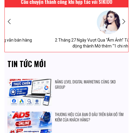
Câu chuyện thành công khi hợp tác với SIKIDO
Chị Uyên thiết kế web saloc tóc tại SIKIDO ngày
8/
8/
2026
Anh Hùng sử dụng dịch vụ thiết kế web trọn gói với SIKIDO
ngày
8/
8/
2026
2 Tháng 27 Ngày Vượt Qua “Ám Ảnh” Từ Ý định dừng hoạt
động thành Mở thêm “1 chi nhánh MỚI”
TIN TỨC MỚI
NÂNG LEVEL DIGITAL MARKETING CÙNG SKD
GROUP
THƯƠNG HIỆU CỦA BẠN Ở ĐÂU TRÊN BẢN ĐỒ TÌM
KIẾM CỦA KHÁCH HÀNG?