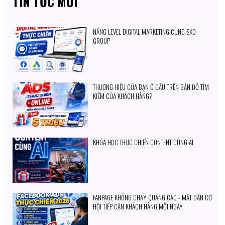
TIN TỨC MỚI
NÂNG LEVEL DIGITAL MARKETING CÙNG SKD
GROUP
THƯƠNG HIỆU CỦA BẠN Ở ĐÂU TRÊN BẢN ĐỒ TÌM
KIẾM CỦA KHÁCH HÀNG?
KHÓA HỌC THỰC CHIẾN CONTENT CÙNG AI
FANPAGE KHÔNG CHẠY QUẢNG CÁO - MẤT DẦN CƠ
HỘI TIẾP CẬN KHÁCH HÀNG MỖI NGÀY