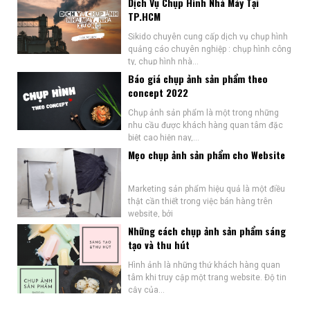
Dịch Vụ Chụp Hình Nhà Máy Tại
TP.HCM
Sikido chuyên cung cấp dịch vụ chụp hình
quảng cáo chuyên nghiệp : chụp hình công
ty, chụp hình nhà...
Báo giá chụp ảnh sản phẩm theo
concept 2022
Chụp ảnh sản phẩm là một trong những
nhu cầu được khách hàng quan tâm đặc
biệt cao hiện nay,...
Mẹo chụp ảnh sản phẩm cho Website
Marketing sản phẩm hiệu quả là một điều
thật cần thiết trong việc bán hàng trên
website, bởi
Những cách chụp ảnh sản phẩm sáng
tạo và thu hút
Hình ảnh là những thứ khách hàng quan
tâm khi truy cập một trang website. Độ tin
cậy của...