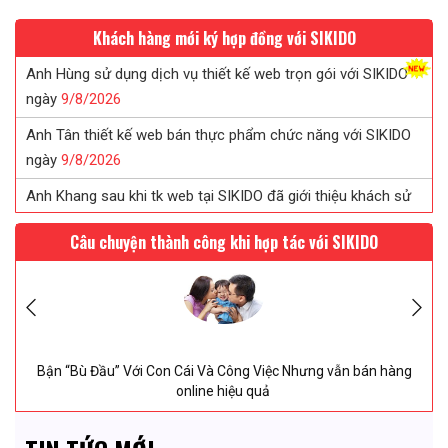
Khách hàng mới ký hợp đồng với SIKIDO
Anh Hùng sử dụng dịch vụ thiết kế web trọn gói với SIKIDO
ngày
9/
8/
2026
Anh Tân thiết kế web bán thực phẩm chức năng với SIKIDO
ngày
9/
8/
2026
Anh Khang sau khi tk web tại SIKIDO đã giới thiệu khách sử
dụng
9/
8/
2026
Chị Tuyết đã tin tưởng ký web in ấn sau khi được SIKIDO tư
Câu chuyện thành công khi hợp tác với SIKIDO
vấn...
9/
8/
2026
Chị Uyên thiết kế web saloc tóc tại SIKIDO ngày
9/
8/
2026
” Với Con Cái Và Công Việc Nhưng vẫn bán hàng
2 Tháng 27
online hiệu quả
độ