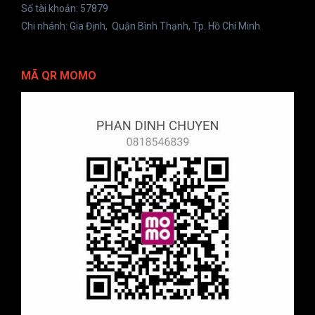
Số tài khoản: 57879
Chi nhánh: Gia Định, Quận Bình Thạnh, Tp. Hồ Chí Minh
MÃ QR MOMO