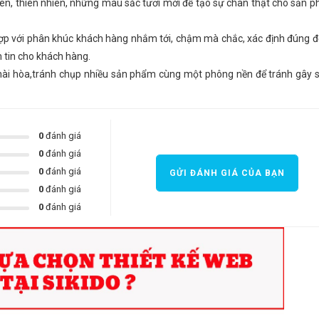
ên, thiên nhiên, những màu sắc tươi mới để tạo sự chân thật cho sản p
hợp với phân khúc khách hàng
nhắm
tới, chậm mà chắc, xác định đúng đ
 tin cho khách hàng.
hài hòa,tránh chụp nhiều sản phẩm cùng một phông nền để tránh gây
0
đánh giá
0
đánh giá
0
đánh giá
GỬI ĐÁNH GIÁ CỦA BẠN
0
đánh giá
0
đánh giá