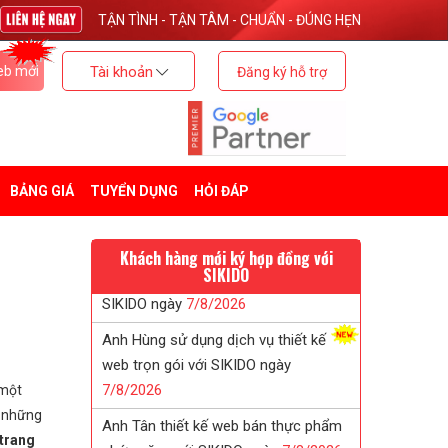
TẬN TÌNH - TẬN TÂM - CHUẨN - ĐÚNG HẸN
eb mới
Tài khoản
Đăng ký hỗ trợ
BẢNG GIÁ
TUYỂN DỤNG
HỎI ĐÁP
Khách hàng mới ký hợp đồng với
SIKIDO
Anh Hùng sử dụng dịch vụ thiết kế
web trọn gói với SIKIDO ngày
7/
8/
2026
 một
Anh Tân thiết kế web bán thực phẩm
g những
chức năng với SIKIDO ngày
7/
8/
2026
 trang