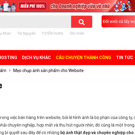
Đổi web cũ lấy w
ụ Khác
Tài Nguyên
TUYỂN DỤNG
Tên miền
HOSTING
DỊCH VỤ KHÁC
CÂU CHUYỆN THÀNH CÔNG
TIN TỨC
phẩm
Mẹo chụp ảnh sản phẩm cho Website
e
 trong việc bán hàng trên website, bởi
lẽ
hình ảnh là bộ phận của công ty,
hải chuyên nghiệp, hợp mắt và thu hút người nhìn, đó cũng là một tron
ững bí quyết sau đây để có những
bộ ảnh thật đẹp và chuyên nghiệp cho