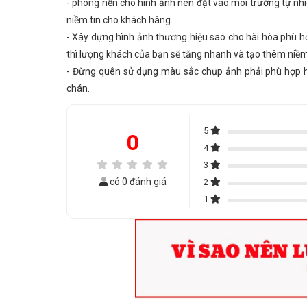
- phông nền cho hình ảnh
nên
đặt vào môi trường tự nhi
niềm tin cho khách hàng.
- Xây dựng hình ảnh thương hiệu sao cho hài hòa phù 
thì lượng khách của bạn sẽ tăng nhanh và tạo thêm niềm
- Đừng quên sử dụng màu sắc chụp ảnh phải phù hợp 
chán.
5
0
4
3
có 0 đánh giá
2
1