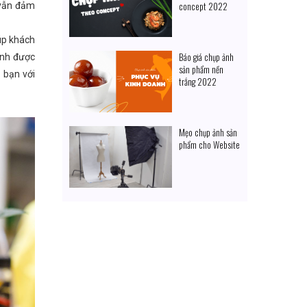
concept 2022
 vẫn đảm
úp khách
Báo giá chụp ảnh
inh được
sản phẩm nền
 bạn với
trắng 2022
Mẹo chụp ảnh sản
phẩm cho Website