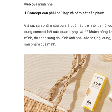
web
của mình nhé.
1.Concept cần phải phù hợp và bám sát sản phẩm
Giả sử, sản phẩm của bạn là quần áo trẻ nhỏ,
thì
nội du
dung concept hết sức quan trọng, và để khách hàng k
mình, thì song song đó, hình ảnh phải sắc nét, nội dun
Bận “Bù Đầu” Với Con Cái Và Công Việc
sản phẩm của mình.
2 Tháng 27 
p
Nhưng vẫn bán hàng online hiệu quả
Từ Ý định d
thêm “