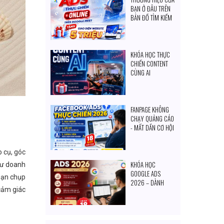
BẠN Ở ĐÂU TRÊN
BẢN ĐỒ TÌM KIẾM
CỦA KHÁCH
HÀNG?
KHÓA HỌC THỰC
CHIẾN CONTENT
CÙNG AI
FANPAGE KHÔNG
CHẠY QUẢNG CÁO
- MẤT DẦN CƠ HỘI
TIẾP CẬN KHÁCH
HÀNG MỖI NGÀY
o cụ, góc
KHÓA HỌC
hư doanh
GOOGLE ADS
bạn chụp
2026 – DÀNH
cảm giác
CHO CHỦ DOANH
NGHIỆP & NGƯỜI
MUỐN TỰ SET
QUẢNG CÁO