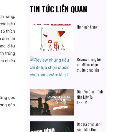
TIN TỨC LIÊN QUAN
ch hàng,
ơng hiệu
Hình nền trắng
sở thích
h ảnh
thì
ng, điều
nh trúng
Review những tiêu
eb nhiều
chí để lựa chọn
studio chụp sản
phẩm là gì?
Dịch Vụ Chụp Hình
Nhà Máy Tại
hững góc
TP.HCM
ượng góp
Báo giá chụp ảnh
sản phẩm theo