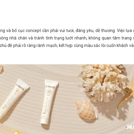
ng và bố cục concept cần phải vui tươi, đáng yêu, dễ thương. Việc lựa 
hông nhà chán và tránh tình trạng lướt nhanh, không quan tâm trang
g, chủ đề phải rõ ràng rành mạch, kết hợp cùng màu sắc lôi cuốn khách v
Ngày Vượt Qua “Ám Ảnh”
Hành trình “Lột Xác” kinh doanh từ
ừng hoạt động thành Mở
truyền thống sang online của chủ sho
1 chi nhánh MỚI”
mù tịt về công nghệ