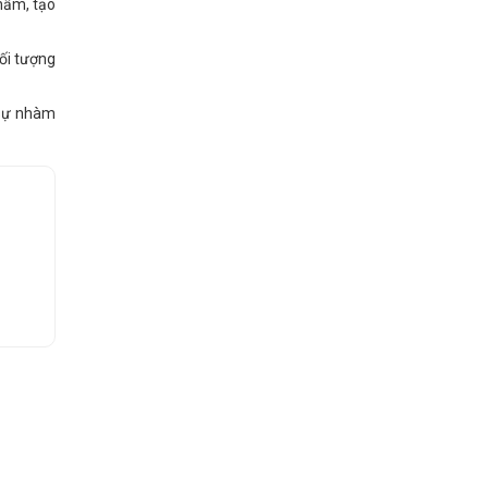
hẩm, tạo
ối tượng
 sự nhàm