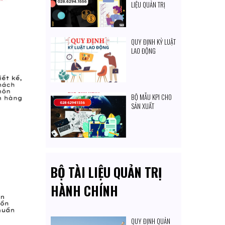
LIỆU QUẢN TRỊ
MARKETING
TRONG DOANH
NGHIỆP CỦA BẠN
QUY ĐỊNH KỶ LUẬT
LAO ĐỘNG
BỘ MẪU KPI CHO
SẢN XUẤT
BỘ TÀI LIỆU QUẢN TRỊ
HÀNH CHÍNH
QUY ĐỊNH QUẢN