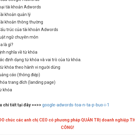
loại tài khoản Adwords
khoản quản lý
khoản thông thường
trúc của tài khoản Adwords
huật ngữ chuyên môn
a là gì?
 nghĩa về từ khóa
ịnh dạng từ khóa và vai trò của từ khóa.
từ khóa theo hành vi người dùng
uảng cáo (thông điệp)
 hóa trang đích (landing page)
từ khóa
 chi tiết tại đây ==>>
google-adwords-toa-n-ta-p-buo-i-1
DO chúc các anh chị CEO có
phương pháp
QUẢN TRỊ
doanh nghiệp
TH
CÔNG!