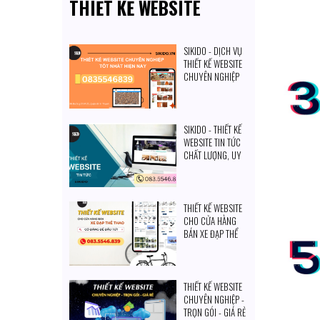
THIẾT KẾ WEBSITE
SIKIDO - DỊCH VỤ
THIẾT KẾ WEBSITE
CHUYÊN NGHIỆP
TỐT NHẤT HIỆN
NAY
SIKIDO - THIẾT KẾ
WEBSITE TIN TỨC
CHẤT LƯỢNG, UY
TÍN HIỆN NAY
THIẾT KẾ WEBSITE
CHO CỬA HÀNG
BÁN XE ĐẠP THỂ
THAO: CÓ ĐÁNG ĐỂ
ĐẦU TƯ
THIẾT KẾ WEBSITE
CHUYÊN NGHIỆP -
TRỌN GÓI - GIÁ RẺ