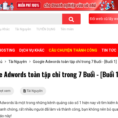
Đổi web cũ lấy w
ụ Khác
Tài Nguyên
TUYỂN DỤNG
Tên miền
HOSTING
DỊCH VỤ KHÁC
CÂU CHUYỆN THÀNH CÔNG
TIN TỨC
hủ
Tài Nguyên
Google Adwords toàn tập chỉ trong 7 Buổi - [Buổi 1]
 Adwords toàn tập chỉ trong 7 Buổi - [Buổi 1
ượt xem
Tài Nguyên
Adwords là một trong những kênh quảng cáo số 1 hiện nay về tìm kiếm 
anh chóng, rất nhiều người đã làm và thành công, bạn không nên bỏ qu
áo này!