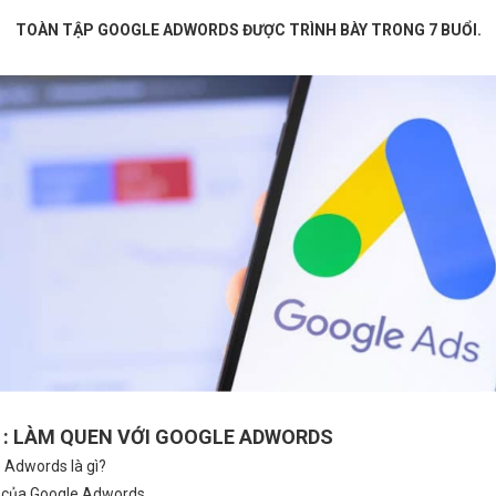
TOÀN TẬP GOOGLE ADWORDS ĐƯỢC TRÌNH BÀY TRONG 7 BUỔI.
ng 27 Ngày Vượt Qua “Ám Ảnh”
Hành trình “Lột Xác” kinh do
định dừng hoạt động thành Mở
truyền thống sang online của 
thêm “1 chi nhánh MỚI”
mù tịt về công nghệ
1: LÀM QUEN VỚI GOOGLE ADWORDS
e Adwords là gì?
rò của Google Adwords