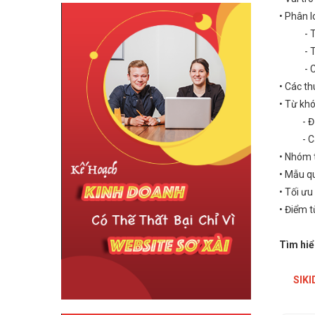
• Phân 
- Tài 
- Tài 
- Cấu 
• Các t
• Từ khó
- Định
- Các đ
• Nhóm 
• Mẫu q
• Tối ưu
• Điểm 
Tìm hiểu
SIKI