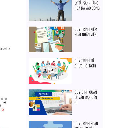
LÝ TÀI SẢN- HÀNG
HÓA RA VÀO CỔNG
QUY TRÌNH KIỂM
SOÁT NHÂN VIÊN
QUY TRÌNH TỔ
CHỨC HỘI NGHỊ
QUY ĐỊNH QUẢN
LÝ VĂN BẢN ĐẾN
ĐI
QUY TRÌNH SOẠN