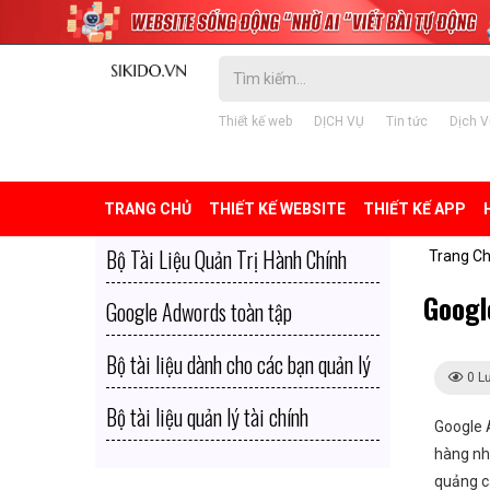
Thiết kế web
DỊCH VỤ
Tin tức
Dịch V
TRANG CHỦ
THIẾT KẾ WEBSITE
THIẾT KẾ APP
Bộ Tài Liệu Quản Trị Hành Chính
Trang C
Google
Google Adwords toàn tập
Bộ tài liệu dành cho các bạn quản lý
0 L
Bộ tài liệu quản lý tài chính
Google 
hàng nh
quảng c