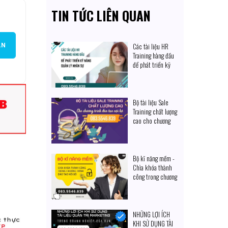
TIN TỨC LIÊN QUAN
Các tài liệu HR
ẠN
Training hàng đầu
để phát triển kỹ
năng quản lý nhân
sự
Bộ tài liệu Sale
Training chất lượng
cao cho chương
trình đào tạo nội
bộ
Bộ kĩ năng mềm -
Chìa khóa thành
công trong chương
trình đào tạo nội
bộ
NHỮNG LỢI ÍCH
KHI SỬ DỤNG TÀI