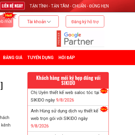
TẬN TÌNH - TẬN TÂM - CHUẨN - ĐÚNG HẸN
eb mới
Tài khoản
Đăng ký hỗ trợ
BẢNG GIÁ
TUYỂN DỤNG
HỎI ĐÁP
Khách hàng mới ký hợp đồng với
]
SIKIDO
Anh Hùng sử dụng dịch vụ thiết kế
web trọn gói với SIKIDO ngày
9/
8/
2026
khách
Anh Tân thiết kế web bán thực phẩm
a kênh
chức năng với SIKIDO ngày
9/
8/
2026