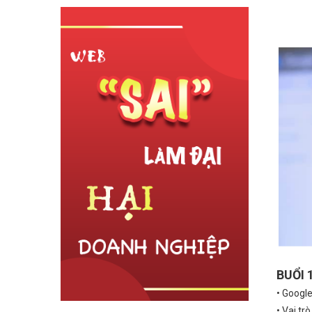
anh từ
Bận “Bù Đầu” Với Con Cái Và Công Việc
2 Thá
chủ shop
Nhưng vẫn bán hàng online hiệu quả
Từ Ý 
BUỔI 
• Googl
• Vai t