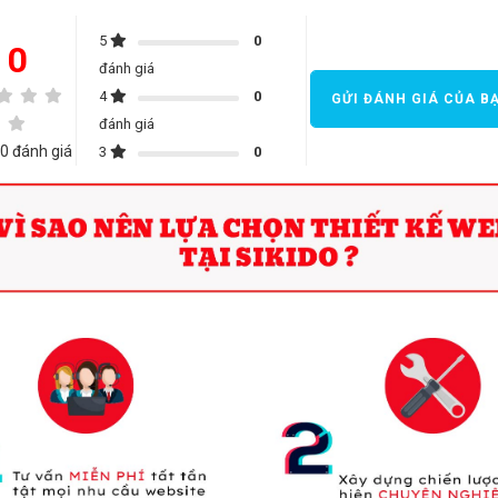
5
0
0
đánh giá
4
0
GỬI ĐÁNH GIÁ CỦA B
đánh giá
0 đánh giá
3
0
đánh giá
2
0
đánh giá
1
0
đánh giá