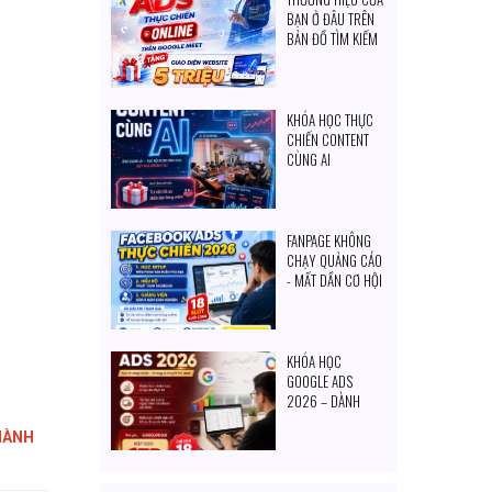
BẠN Ở ĐÂU TRÊN
BẢN ĐỒ TÌM KIẾM
CỦA KHÁCH
HÀNG?
KHÓA HỌC THỰC
CHIẾN CONTENT
CÙNG AI
FANPAGE KHÔNG
CHẠY QUẢNG CÁO
- MẤT DẦN CƠ HỘI
TIẾP CẬN KHÁCH
HÀNG MỖI NGÀY
KHÓA HỌC
GOOGLE ADS
2026 – DÀNH
CHO CHỦ DOANH
ÀNH
NGHIỆP & NGƯỜI
MUỐN TỰ SET
QUẢNG CÁO