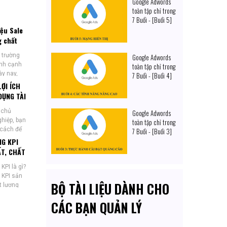
Google Adwords
toàn tập chỉ trong
7 Buổi - [Buổi 5]
iệu Sale
g chất
ao cho
ị trường
Google Adwords
trình
anh cạnh
toàn tập chỉ trong
 nội bộ
ày nay,
7 Buổi - [Buổi 4]
g cao kỹ
ỢI ÍCH
DỤNG TÀI
ẢN TRỊ
 chủ
Google Adwords
ING
hiệp, bạn
toàn tập chỉ trong
DOANH
 cách để
7 Buổi - [Buổi 3]
 CỦA
 hiệu
NG KPI
ẤT, CHẤT
KPI là gì?
 KPI sản
BỘ TÀI LIỆU DÀNH CHO
t lượng
.
CÁC BẠN QUẢN LÝ