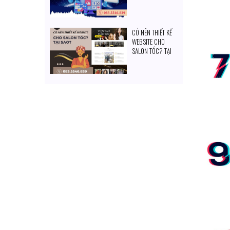
CÓ NÊN THIẾT KẾ
WEBSITE CHO
SALON TÓC? TẠI
SAO?