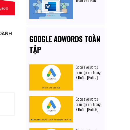
THẢO VĂN BẢN
DOANH
GOOGLE ADWORDS TOÀN
TẬP
Google Adwords
toàn tập chỉ trong
7 Buổi - [Buổi 7]
Google Adwords
toàn tập chỉ trong
7 Buổi - [Buổi 6]