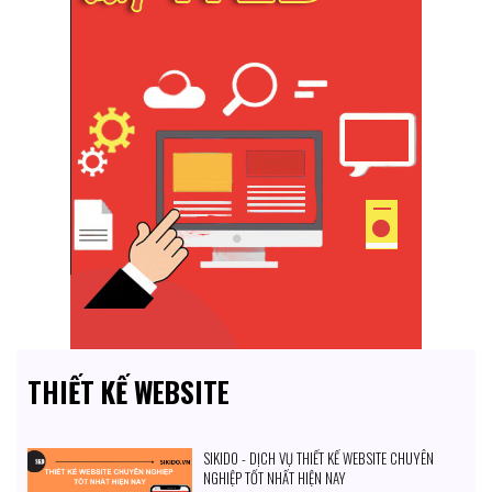
THIẾT KẾ WEBSITE
SIKIDO - DỊCH VỤ THIẾT KẾ WEBSITE CHUYÊN
NGHIỆP TỐT NHẤT HIỆN NAY