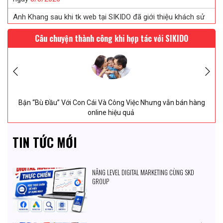
Anh Khang sau khi tk web tại SIKIDO đã giới thiệu khách sử
dụng
8/
8/
2026
Câu chuyện thành công khi hợp tác với SIKIDO
Chị Tuyết đã tin tưởng ký web in ấn sau khi được SIKIDO tư
vấn...
8/
8/
2026
Chị Uyên thiết kế web saloc tóc tại SIKIDO ngày
8/
8/
2026
Bận “Bù Đầu” Với Con Cái Và Công Việc Nhưng vẫn bán hàng
online hiệu quả
TIN TỨC MỚI
NÂNG LEVEL DIGITAL MARKETING CÙNG SKD
GROUP