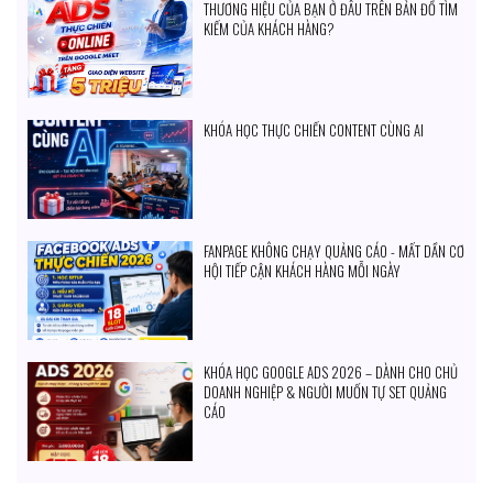
THƯƠNG HIỆU CỦA BẠN Ở ĐÂU TRÊN BẢN ĐỒ TÌM
KIẾM CỦA KHÁCH HÀNG?
KHÓA HỌC THỰC CHIẾN CONTENT CÙNG AI
FANPAGE KHÔNG CHẠY QUẢNG CÁO - MẤT DẦN CƠ
HỘI TIẾP CẬN KHÁCH HÀNG MỖI NGÀY
KHÓA HỌC GOOGLE ADS 2026 – DÀNH CHO CHỦ
DOANH NGHIỆP & NGƯỜI MUỐN TỰ SET QUẢNG
CÁO