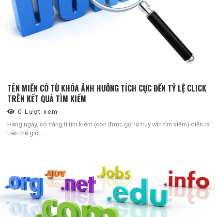
TÊN MIỀN CÓ TỪ KHÓA ẢNH HƯỞNG TÍCH CỰC ĐẾN TỶ LỆ CLICK
TRÊN KẾT QUẢ TÌM KIẾM
0 Lượt xem
Hàng ngày, có hàng tỉ tìm kiếm (còn được gọi là truy vấn tìm kiếm) diễn ra
trên thế giới...