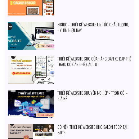
SIKIDO - THIẾT KẾ WEBSITE TIN TỨC CHẤT LƯỢNG,
UY TÍN HIỆN NAY
THIẾT KẾ WEBSITE CHO CỬA HÀNG BÁN XE ĐẠP THỂ
THAO: CÓ ĐÁNG ĐỂ ĐẦU TƯ
THIẾT KẾ WEBSITE CHUYÊN NGHIỆP - TRỌN GÓI -
GIÁ RẺ
CÓ NÊN THIẾT KẾ WEBSITE CHO SALON TÓC? TẠI
SAO?