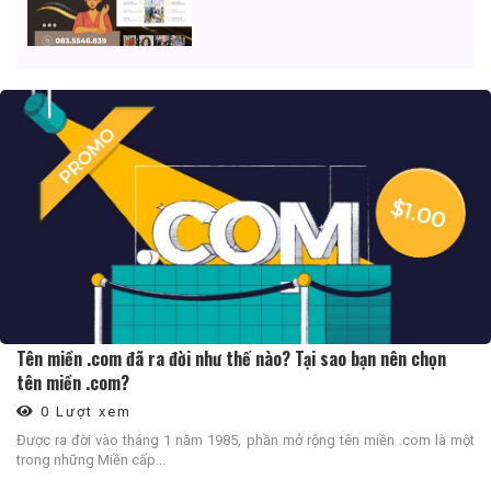
Tên miền .com đã ra đời như thế nào? Tại sao bạn nên chọn
tên miền .com?
0 Lượt xem
Được ra đời vào tháng 1 năm 1985, phần mở rộng tên miền .com là một
trong những Miền cấp...